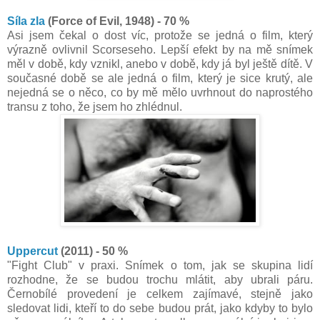
Síla zla
(Force of Evil, 1948) - 70 %
Asi jsem čekal o dost víc, protože se jedná o film, který
výrazně ovlivnil Scorseseho. Lepší efekt by na mě snímek
měl v době, kdy vznikl, anebo v době, kdy já byl ještě dítě. V
současné době se ale jedná o film, který je sice krutý, ale
nejedná se o něco, co by mě mělo uvrhnout do naprostého
transu z toho, že jsem ho zhlédnul.
Uppercut
(2011) - 50 %
"Fight Club" v praxi. Snímek o tom, jak se skupina lidí
rozhodne, že se budou trochu mlátit, aby ubrali páru.
Černobílé provedení je celkem zajímavé, stejně jako
sledovat lidi, kteří to do sebe budou prát, jako kdyby to bylo