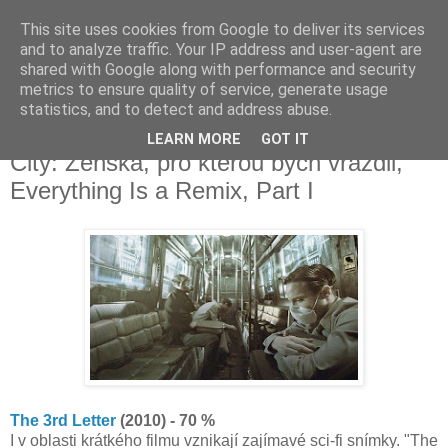
This site uses cookies from Google to deliver its services
Deník milovníka filmů
and to analyze traffic. Your IP address and user-agent are
shared with Google along with performance and security
metrics to ensure quality of service, generate usage
statistics, and to detect and address abuse.
úterý 9. prosince 2014
The 3rd Letter, Síla zla, Uppercut, Sin
LEARN MORE
GOT IT
City: Ženská, pro kterou bych vraždil,
Everything Is a Remix, Part I
The 3rd Letter
(2010) - 70 %
I v oblasti krátkého filmu vznikají zajímavé sci-fi snímky. "The