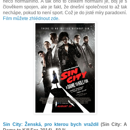
něco normálního. A tak ono to celkem normální je, boj je s
člověkem spojen, ale je fakt, že dnešní společnost to až tak
nechápe, pokud to není sport. Což je do jisté míry paradoxní.
Film můžete zhlédnout zde
.
Sin City: Ženská, pro kterou bych vraždil
(Sin City: A