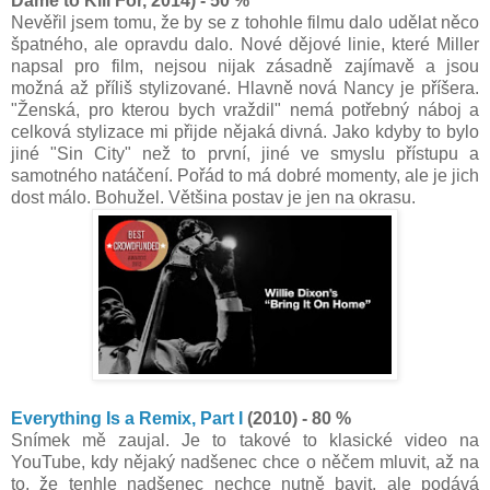
Dame to Kill For, 2014) - 50 %
Nevěřil jsem tomu, že by se z tohohle filmu dalo udělat něco
špatného, ale opravdu dalo. Nové dějové linie, které Miller
napsal pro film, nejsou nijak zásadně zajímavě a jsou
možná až příliš stylizované. Hlavně nová Nancy je příšera.
"Ženská, pro kterou bych vraždil" nemá potřebný náboj a
celková stylizace mi přijde nějaká divná. Jako kdyby to bylo
jiné "Sin City" než to první, jiné ve smyslu přístupu a
samotného natáčení. Pořád to má dobré momenty, ale je jich
dost málo. Bohužel. Většina postav je jen na okrasu.
Everything Is a Remix, Part I
(2010) - 80 %
Snímek mě zaujal. Je to takové to klasické video na
YouTube, kdy nějaký nadšenec chce o něčem mluvit, až na
to, že tenhle nadšenec nechce nutně bavit, ale podává