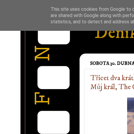
This site uses cookies from Google to de
are shared with Google along with perfo
statistics, and to detect and address a
Deník
SOBOTA 30. DUBNA
Třicet dva krá
Můj král, The 