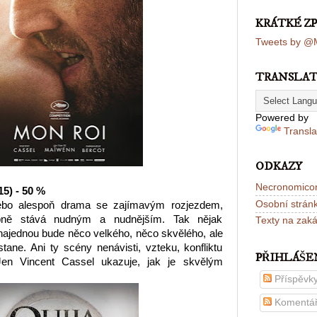
KRÁTKÉ Z
Tweets by @M
TRANSLA
Powered by
Transla
ODKAZY
Necronomico
15) - 50 %
Osobní strán
ebo alespoň drama se zajímavým rozjezdem,
pně stává nudným a nudnějším. Tak nějak
Texty na zak
najednou bude něco velkého, něco skvělého, ale
tane. Ani ty scény nenávisti, vzteku, konfliktu
PŘIHLÁŠE
Jen Vincent Cassel ukazuje, jak je skvělým
Příspěvk
Komentá