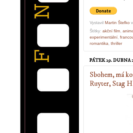
Vystavil
Martin Štefko
Štítky:
akční film
,
animo
experimentální
,
franco
romantika
,
thriller
PÁTEK 29. DUBNA 2
Sbohem, má kon
Ruyter, Stag H