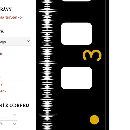
PRÁVY
artinStefko
TE
te
n
ky
ázku
NÍ K ODBĚRU
y
ře