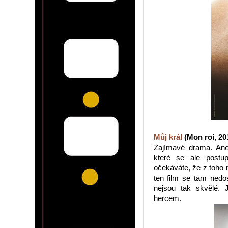
Můj král
(Mon roi, 20
Zajímavé drama. An
které se ale postu
očekáváte, že z toho 
ten film se tam nedos
nejsou tak skvělé. 
hercem.