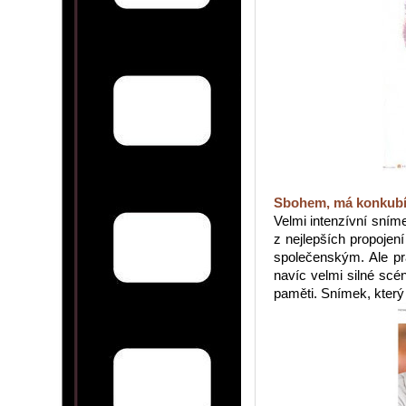
Sbohem, má konkub
Velmi intenzívní sním
z nejlepších propojen
společenským. Ale pr
navíc velmi silné scé
paměti. Snímek, kter