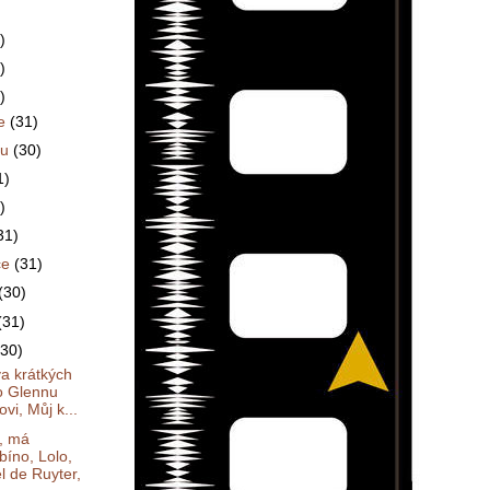
)
)
)
ce
(31)
du
(30)
1)
)
31)
ce
(31)
(30)
(31)
(30)
va krátkých
 o Glennu
vi, Můj k...
, má
bíno, Lolo,
l de Ruyter,