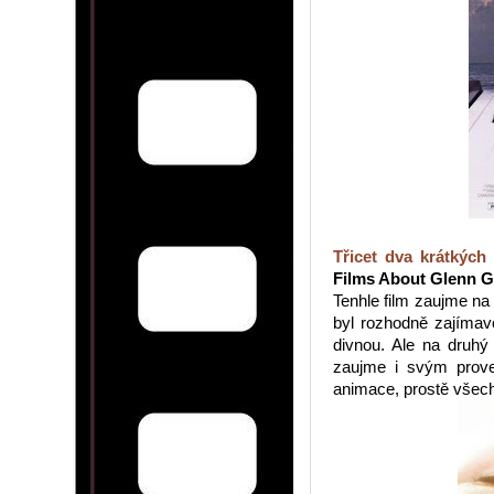
Třicet dva krátkých
Films About Glenn Go
Tenhle film zaujme na
byl rozhodně zajímav
divnou. Ale na druhý
zaujme i svým prove
animace, prostě všech