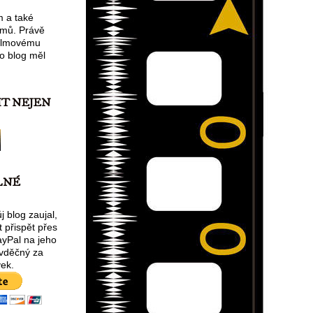
m a také
lmů. Právě
filmovému
o blog měl
IT NEJEN
LNÉ
 blog zaujal,
 přispět přes
ayPal na jeho
 vděčný za
ek.