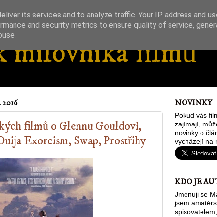
liver its services and to analyze traffic. Your IP address and u
rmance and security metrics to ensure quality of service, gene
buse.
 milovníka filmů
 2016
NOVINKY
Pokud vás fil
tkých filmů o Glennu Gouldovi,
zajímají, můž
novinky o člán
Ouija Exorcism, Swap, Prostřihy
vycházejí na 
KDO JE AU
Jmenuji se Ma
jsem amatér
spisovatelem,