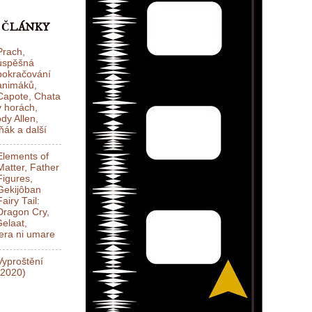
 ČLÁNKY
Prach,
úspěšná
pokračování
animáků,
Capote, Chata
v horách,
dy Allen,
ák a další
Elements of
Matter, Father
Figures,
Gekijôban
Fairy Tail:
Dragon Cry,
elaat,
ra ni umare
Vyproštění
(2020)