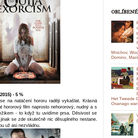
OBLÍBENÉ
Mnichov, Woo
Domino, Mariň
2015) - 5 %
Het Tweede G
 se na natáčení hororu raději vykašlat. Krásná
Osanago ware
at hororový film naprosto nehororový, nudný a s
ikem - to když tu uvidíme prsa. Děsivost se
jinak se zde skutečně nic děsuplného nestane.
kou už asi nezvládnu.