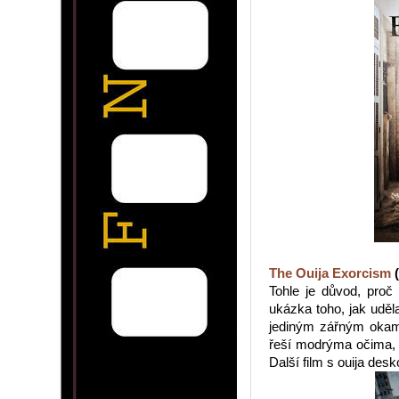
The Ouija Exorcism
(
Tohle je důvod, proč
ukázka toho, jak uděl
jediným zářným okamž
řeší modrýma očima, 
Další film s ouija des