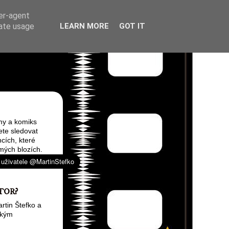
ser-agent
rate usage
LEARN MORE
GOT IT
my a komiks
ete sledovat
cích, které
mých blozích.
TOR?
rtin Štefko a
ským