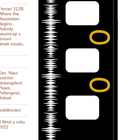
Ferrari 312B:
Where the
Revolution
Begins,
Hvězdy
neumírají v
Démoni
ánek osudu,
Kes, Naui
jeolchin
akdangdeul,
Pixies,
Poltergeist,
Roboti
ublikování
8 filmů z roku
2022