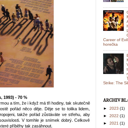
Career of Evi
horečka
Strike: The S
, 1993) - 70 %
ARCHIV B
ormou a tím, že i když má tři hodiny, tak skutečně
►
2023
(1)
ostě pořád něco děje. Děje se to tolika lidem,
propojeni, takže pořád zůstáváte ve střehu, aby
►
2022
(1)
souvislosti. V tomhle je snímek dobrý. Celkově
►
2021
(1)
teré příběhy tak zasáhnout.