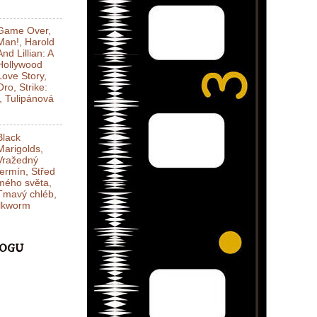
Game Over,
Man!, Harold
And Lillian: A
Hollywood
Love Story,
Oro, Strike:
l, Tulipánová
Black
Marigolds,
Vražedný
termín, Střed
mého světa,
Tmavý chléb,
ilkworm
LOGU