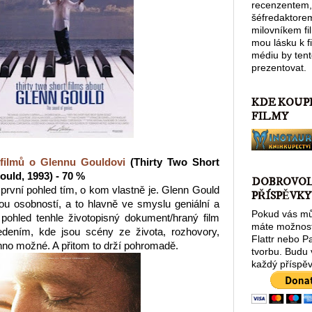
recenzentem,
šéfredaktore
milovníkem fi
mou lásku k 
médiu by tent
prezentovat.
KDE KOUP
FILMY
 filmů o Glennu Gouldovi
(Thirty Two Short
uld, 1993) - 70 %
DOBROVO
 první pohled tím, o kom vlastně je. Glenn Gould
PŘÍSPĚVKY
ou osobností, a to hlavně ve smyslu geniální a
Pokud vás můj
 pohled tenhle životopisný dokument/hraný film
máte možnost
dením, kde jsou scény ze života, rozhovory,
Flattr nebo P
no možné. A přitom to drží pohromadě.
tvorbu. Budu
každý příspěv