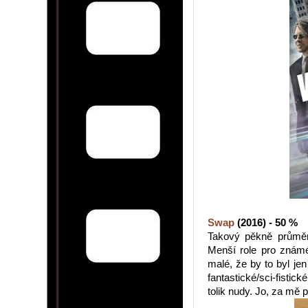
Swap
(2016) - 50 %
Takový pěkně průměrn
Menší role pro známé
malé, že by to byl je
fantastické/sci-fistick
tolik nudy. Jo, za mě p