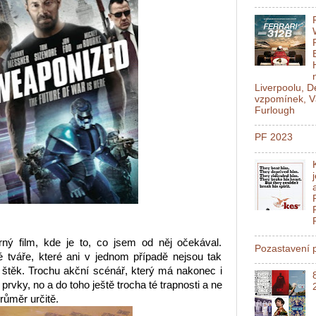
Liverpoolu, 
vzpomínek, V
Furlough
PF 2023
ý film, kde je to, co jsem od něj očekával.
Pozastavení p
 tváře, které ani v jednom případě nejsou tak
n štěk. Trochu akční scénář, který má nakonec i
é prvky, no a do toho ještě trocha té trapnosti a ne
růměr určitě.