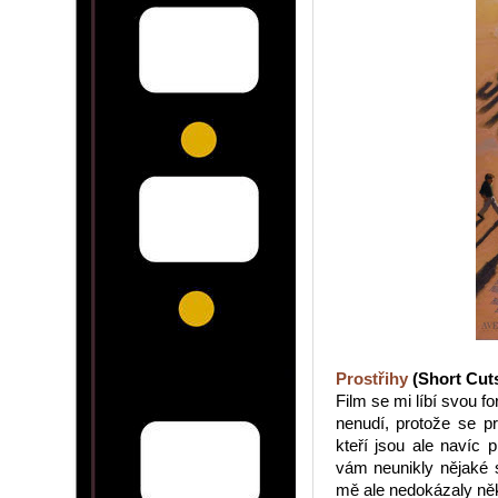
Prostřihy
(Short Cuts
Film se mi líbí svou f
nenudí, protože se pr
kteří jsou ale navíc 
vám neunikly nějaké 
mě ale nedokázaly něk