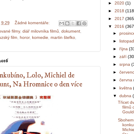
►
2020
(1)
►
2018
(118
►
2017
(365
v
9:29
Žádné komentáře:
▼
2016
(367
vané filmy
,
diář milovníka filmů
,
dokument
,
►
prosin
uzský film
,
horor
,
komedie
,
martin štefko
,
►
listopa
►
října
(3
►
září
(30
016
►
srpna
(
►
červen
kubíno, Lolo, Michiel de
►
června
unt, Na Hromnice o den více
►
května
▼
dubna
Třicet d
filmů
Gouldo
Sbohem
konku
Michie