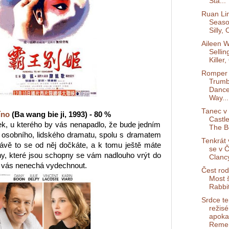
Sta...
Ruan Li
Seaso
Silly,
Aileen 
Sellin
Killer,
Romper 
Trumb
Dance
Way...
Tanec v 
íno
(Ba wang bie ji, 1993) - 80 %
Castl
ek, u kterého by vás nenapadlo, že bude jedním
The B
í osobního, lidského dramatu, spolu s dramatem
Tenkrát 
ávě to se od něj dočkáte, a k tomu ještě máte
se v 
ny, které jsou schopny se vám nadlouho vrýt do
Clancy
ý vás nenechá vydechnout.
Čest rod
Most 
Rabbit
Srdce t
režis
apokal
Reme.