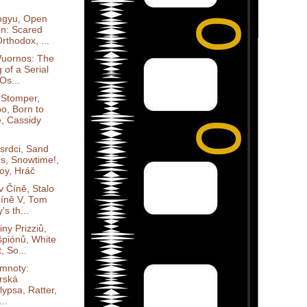
ngyu, Open
n: Scared
 Orthodox, ...
Wuornos: The
g of a Serial
 Os...
Stomper,
o, Born to
, Cassidy
srdci, Sand
es, Snowtime!,
oy, Hráč
v Číně, Stalo
Číně V, Tom
's th...
iny Prizziů,
špiónů, White
, So...
emnoty:
érská
ypsa, Ratter,
..