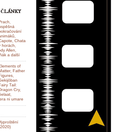
 ČLÁNKY
Prach,
úspěšná
pokračování
animáků,
Capote, Chata
v horách,
dy Allen,
ák a další
Elements of
Matter, Father
Figures,
Gekijôban
Fairy Tail:
Dragon Cry,
elaat,
ra ni umare
Vyproštění
(2020)