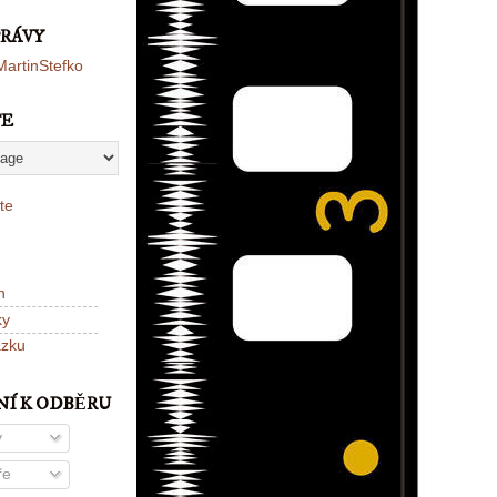
PRÁVY
artinStefko
TE
te
n
ky
ázku
NÍ K ODBĚRU
y
ře