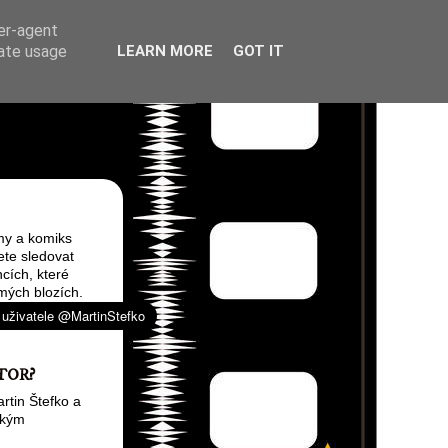
ser-agent
rate usage
LEARN MORE
GOT IT
my a komiks
ete sledovat
cích, které
mých blozích.
TOR?
rtin Štefko a
ským