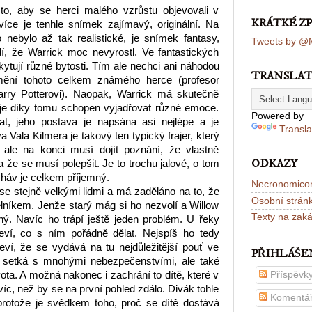
o, aby se herci malého vzrůstu objevovali v
KRÁTKÉ Z
 více je tenhle snímek zajímavý, originální. Na
 nebylo až tak realistické, je snímek fantasy,
Tweets by @M
í, že Warrick moc nevyrostl. Ve fantastických
ytují různé bytosti. Tím ale nechci ani náhodou
TRANSLA
ění tohoto celkem známého herce (profesor
Harry Potterovi). Naopak, Warrick má skutečně
je díky tomu schopen vyjadřovat různé emoce.
Powered by
t, jeho postava je napsána asi nejlépe a je
Transla
a Vala Kilmera je takový ten typický frajer, který
, ale na konci musí dojít poznání, že vlastně
ODKAZY
 že se musí polepšit. Je to trochu jalové, o tom
 háv je celkem příjemný.
Necronomico
 se stejně velkými lidmi a má zaděláno na to, že
Osobní strán
lníkem. Jenže starý mág si ho nezvolí a Willow
Texty na zak
ný. Navíc ho trápí ještě jeden problém. U řeky
neví, co s ním pořádně dělat. Nejspíš ho tedy
ví, že se vydává na tu nejdůležitější pouť ve
PŘIHLÁŠE
 setká s mnohými nebezpečenstvími, ale také
Příspěvk
ota. A možná nakonec i zachrání to dítě, které v
íc, než by se na první pohled zdálo. Divák tohle
Komentá
protože je svědkem toho, proč se dítě dostává