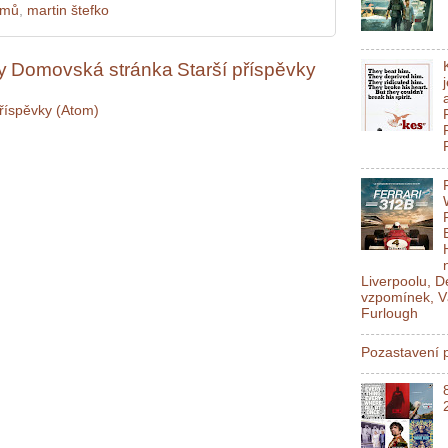
ilmů
,
martin štefko
y
Domovská stránka
Starší příspěvky
říspěvky (Atom)
Liverpoolu, 
vzpomínek, V
Furlough
Pozastavení p