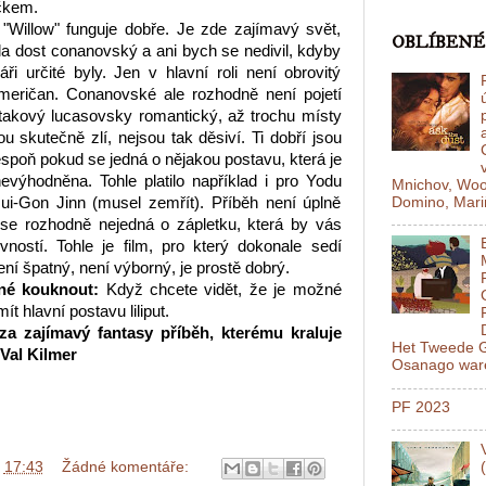
čkem.
"Willow" funguje dobře. Je zde zajímavý svět,
OBLÍBENÉ
ela dost conanovský a ani bych se nedivil, kdyby
i určité byly. Jen v hlavní roli není obrovitý
eričan. Conanovské ale rozhodně není pojetí
 takový lucasovsky romantický, až trochu místy
sou skutečně zlí, nejsou tak děsiví. Ti dobří jsou
espoň pokud se jedná o nějakou postavu, která je
výhodněna. Tohle platilo například i pro Yodu
Mnichov, Woo
Domino, Mariň
ui-Gon Jinn (musel zemřít). Příběh není úplně
ž se rozhodně nejedná o zápletku, která by vás
vností. Tohle je film, pro který dokonale sedí
ení špatný, není výborný, je prostě dobrý.
né kouknout:
Když chcete vidět, že je možné
ít hlavní postavu liliput.
za zajímavý fantasy příběh, kterému kraluje
Het Tweede G
 Val Kilmer
Osanago ware
PF 2023
v
17:43
Žádné komentáře: