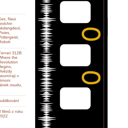
Kes, Naui
jeolchin
akdangdeul,
Pixies,
Poltergeist,
Roboti
Ferrari 312B:
Where the
Revolution
Begins,
Hvězdy
neumírají v
Démoni
ánek osudu,
ublikování
8 filmů z roku
2022