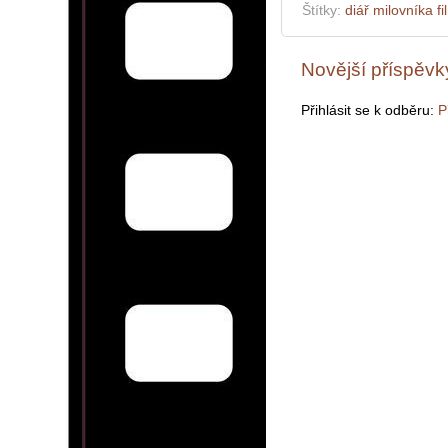
Štítky:
diář milovníka f
Novější příspěvk
Přihlásit se k odběru:
P