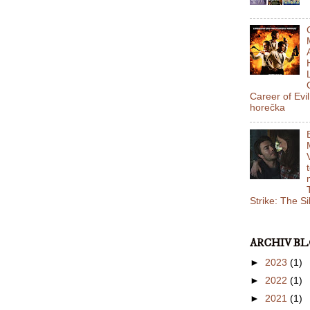
Career of Evi
horečka
Strike: The S
ARCHIV B
►
2023
(1)
►
2022
(1)
►
2021
(1)