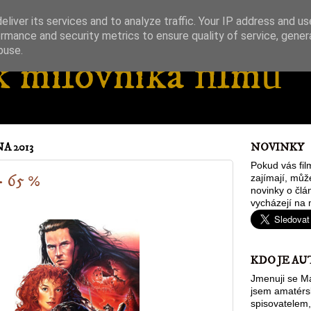
liver its services and to analyze traffic. Your IP address and u
rmance and security metrics to ensure quality of service, gene
buse.
 milovníka filmů
A 2013
NOVINKY
Pokud vás fil
- 65 %
zajímají, můž
novinky o člán
vycházejí na 
KDO JE AU
Jmenuji se Ma
jsem amatér
spisovatelem,