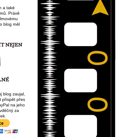
m a také
lmů. Právě
filmovému
o blog měl
IT NEJEN
LNÉ
 blog zaujal,
 přispět přes
ayPal na jeho
 vděčný za
ek.