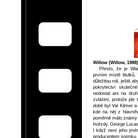
Willow (Willow, 1988
Přesto, že je Wa
prvním místě titulků
důležitou roli, ještě 
pokrytectví skutečn
nedostal ani na druh
zvláštní, protože jde
době byl Val Kilmer a
kde na něj z hlavní
poměrně málo známý h
hvězdy. George Lucas
I když není jeho jmé
producentem snímku.