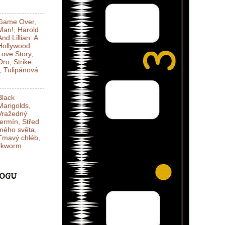
Game Over,
Man!, Harold
And Lillian: A
Hollywood
Love Story,
Oro, Strike:
l, Tulipánová
Black
Marigolds,
Vražedný
termín, Střed
mého světa,
Tmavý chléb,
ilkworm
LOGU