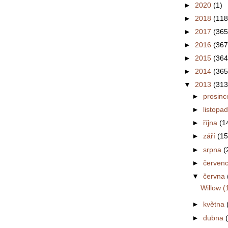
►
2020
(1)
►
2018
(118
►
2017
(365
►
2016
(367
►
2015
(364
►
2014
(365
▼
2013
(313
►
prosin
►
listopa
►
října
(1
►
září
(15
►
srpna
(
►
červen
▼
června
Willow (
►
května
►
dubna