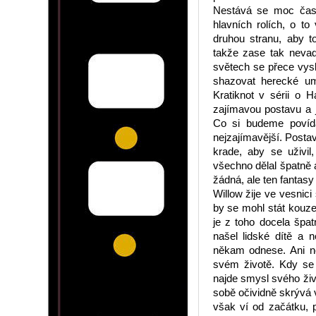
Nestává se moc čast
hlavních rolích, o to
druhou stranu, aby to
takže zase tak nevad
světech se přece vysk
shazovat herecké um
Kratiknot v sérii o 
zajímavou postavu a 
Co si budeme povída
nejzajímavější. Postav
krade, aby se uživil
všechno dělal špatně a
žádná, ale ten fantasy
Willow žije ve vesnici
by se mohl stát kouze
je z toho docela špat
našel lidské dítě a 
někam odnese. Ani ne
svém životě. Kdy se
najde smysl svého živ
sobě očividně skrývá v
však ví od začátku, 