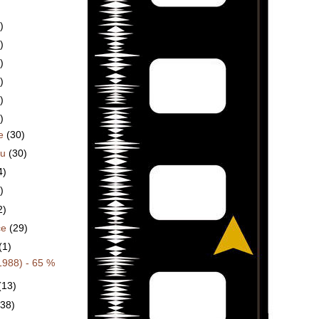
)
)
)
)
)
)
ce
(30)
du
(30)
4)
)
2)
ce
(29)
(1)
1988) - 65 %
(13)
(38)