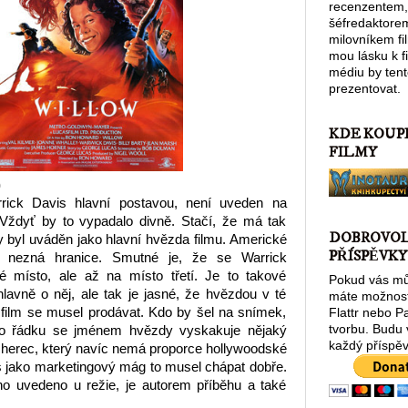
recenzentem,
šéfredaktore
milovníkem fi
mou lásku k 
médiu by tent
prezentovat.
KDE KOUP
FILMY
)
rrick Davis hlavní postavou, není uveden na
. Vždyť by to vypadalo divně. Stačí, že má tak
DOBROVO
aby byl uváděn jako hlavní hvězda filmu. Americké
PŘÍSPĚVKY
ě nezná hranice. Smutné je, že se Warrick
é místo, ale až na místo třetí. Je to takové
Pokud vás můj
 hlavně o něj, ale tak je jasné, že hvězdou v té
máte možnost
 film se musel prodávat. Kdo by šel na snímek,
Flattr nebo P
tvorbu. Budu
ho řádku se jménem hvězdy vyskakuje nějaký
každý příspěv
erec, který navíc nemá proporce hollywoodské
 jako marketingový mág to musel chápat dobře.
no uvedeno u režie, je autorem příběhu a také