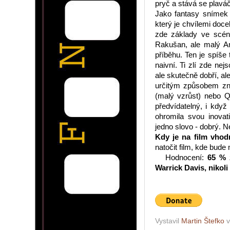
pryč a stává se plavá
Jako fantasy snímek 
který je chvílemi doc
zde základy ve scénář
Rakušan, ale malý Am
příběhu. Ten je spíše
naivní. Ti zlí zde nej
ale skutečně dobří, al
určitým způsobem zne
(malý vzrůst) nebo Q
předvídatelný, i kdy
ohromila svou inovati
jedno slovo - dobrý. N
Kdy je na film vhod
natočit film, kde bude m
Hodnocení:
65 % 
Warrick Davis, nikoli
Vystavil
Martin Štefko