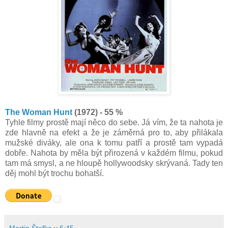
The Woman Hunt
(1972) - 55 %
Tyhle filmy prostě mají něco do sebe. Já vím, že ta nahota je
zde hlavně na efekt a že je záměrná pro to, aby přilákala
mužské diváky, ale ona k tomu patří a prostě tam vypadá
dobře. Nahota by měla být přirozená v každém filmu, pokud
tam má smysl, a ne hloupě hollywoodsky skrývaná. Tady ten
děj mohl být trochu bohatší.
Martin Štefko
v
6:45