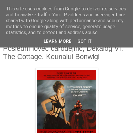
This site uses cookies from Google to deliver its services
Deník milovníka filmů
and to analyze traffic. Your IP address and user-agent are
shared with Google along with performance and security
metrics to ensure quality of service, generate usage
statistics, and to detect and address abuse.
středa 6. dubna 2016
Kuchař, zloděj, jeho žena a její milenec,
LEARN MORE
GOT IT
Poslední lovec čarodějnic, Dekalog VI,
The Cottage, Keunalui Bonwigi