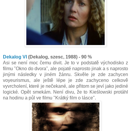
Dekalog VI
(Dekalog, szesc, 1988) - 90 %
Asi se není moc čemu divit. Je to v podstatě východisko z
filmu "Okno do dvora", ale pojaté naprosto jinak a s naprosto
jinými následky v jiném žánru. Skvěle je zde zachycen
voyeurismus, ale ještě lépe je zde zachyceno celkově
vyvrcholení, které je nečekané, ale přitom se jeví jako jediné
logické. Opět smekám. Není divu, že to Kieślowski protáhl
na hodinu a půl ve filmu "Krátký film o lásce".