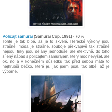
Policajt samurai
(Samurai Cop, 1991) - 70 %
Tohle je tak blbé, až je to skvělé. Herecké výkony jsou
strašné, móda je strašné, souboje překvapivě tak strašné
nejsou, triky jsou dělány jednoduše, ale efektivně, do toho
šílený nápad s policajtem samurajem, který moc nevyšel, ale
ok, no a v konečném důsledku tak před sebou máte to
nejhrubší béčko, které je, jak jsem psal, tak blbé, až je
výborné.