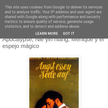
This site uses cookies from Google to deliver its services
Deník milovníka filmů
and to analyze traffic. Your IP address and user-agent are
shared with Google along with performance and security
metrics to ensure quality of service, generate usage
statistics, and to detect and address abuse.
pátek 27. listopadu 2015
Strach jíst duše, Shark Lake, Starship:
LEARN MORE
GOT IT
Apocalypse, Nie yin niang, Meñique y el
espejo mágico