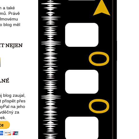
m a také
lmů. Právě
filmovému
o blog měl
IT NEJEN
LNÉ
 blog zaujal,
 přispět přes
ayPal na jeho
 vděčný za
ek.