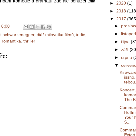
Střídání komedie a dramatu zde ale bohužel tolik
►
2020
(1)
►
2018
(118
▼
2017
(365
►
prosin
v
8:00
►
listopa
d schwarzenegger
,
diář milovníka filmů
,
indie
,
,
romantika
,
thriller
►
října
(3
►
září
(30
ře:
►
srpna
(
▼
červen
Kirawar
isshô
tebou
Koncert,
komor
The Br
Comman
Hoffm
Your 
S...
Comman
Extort