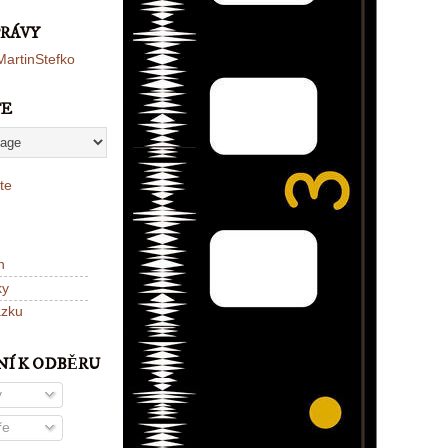
PRÁVY
artinStefko
TE
te
n
ky
ázku
NÍ K ODBĚRU
y
ře