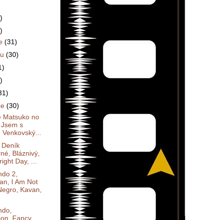
)
)
ce
(31)
du
(30)
1)
)
31)
ce
(30)
e Matsuko no
, Jsem s
, Venkovský...
 Deník
né, Bláznivý,
ight Day, ...
do 2,
an, I Am Not
Negro, Kavan,
do,
ion, Fancy