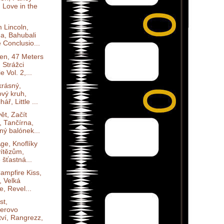
 Love in the
.
 Lincoln,
a, Bahubali
 Conclusio...
en, 47 Meters
 Strážci
e Vol. 2,...
 krásný,
vý kruh,
hář, Little ...
ět, Začít
, Tančírna,
ný balónek...
ge, Knoflíky
vítězům,
 šťastná...
ampfire Kiss,
, Velká
e, Revel...
st,
erovo
tví, Rangrezz,