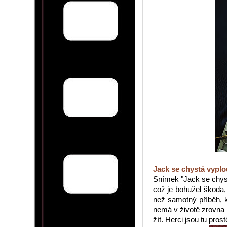
Jack se chystá vyplo
Snímek "Jack se chys
což je bohužel škoda, p
než samotný příběh, kt
nemá v životě zrovna 
žít. Herci jsou tu prost