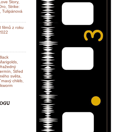
Love Story,
Oro, Strike:
l, Tulipánová
8 filmů z roku
2022
Black
Marigolds,
Vražedný
termín, Střed
mého světa,
Tmavý chléb,
ilkworm
LOGU