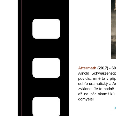
Aftermath
(2017) - 6
Arnold Schwarzeneg
povídat, mně to v pří
dobře dramatický a Ar
zvládne. Je to hodně 
až na pár okamžiků c
domýšlel.