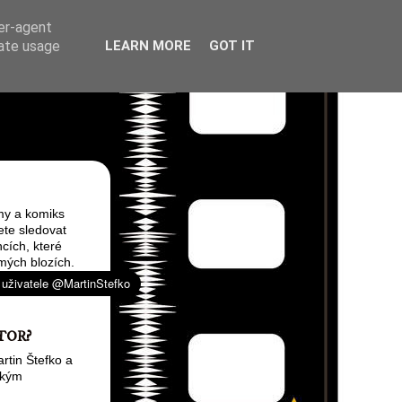
ser-agent
rate usage
LEARN MORE
GOT IT
my a komiks
ete sledovat
cích, které
mých blozích.
TOR?
rtin Štefko a
ským