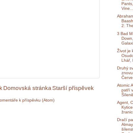
Pants,
Vine..
Abraham
Baash
2: The
3 Bad M
Down,
Galaxi
Život je
Osudo
Lhář, l
Druhý sv
znovu
Červe
Atomic A
k
Domovská stránka
Starší příspěvek
patří 
Šíleně
omentáře k příspěvku (Atom)
Agent, C
Kytice
žranic
Dračí pa
Almay
šílens