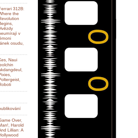
Ferrari 312B:
Where the
Revolution
Begins,
Hvězdy
neumírají v
Démoni
ánek osudu,
Kes, Naui
jeolchin
akdangdeul,
Pixies,
Poltergeist,
Roboti
ublikování
Game Over,
Man!, Harold
And Lillian: A
Hollywood