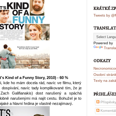
KRÁTKÉ Z
Tweets by @M
TRANSLA
Powered by
Transla
ODKAZY
Necronomico
Osobní strán
t's Kind of a Funny Story, 2010) - 60 %
Texty na zak
li, kde ho mám docela rád, navíc ve filmu, který
 dospívání, navíc tady komplikované tím, že je
i Zach Galifianakis) dost narušený a spáchá
PŘIHLÁŠE
obně narušenými má najít cestu. Bohužel je to
Příspěvk
jaké a hlavní hrdina je vlastně nezajímavý.
Komentá