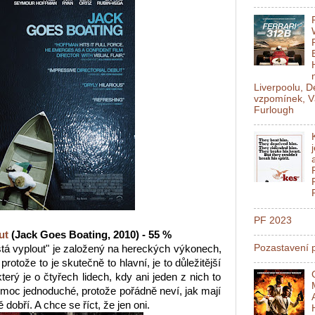
Liverpoolu, 
vzpomínek, V
Furlough
PF 2023
ut
(Jack Goes Boating, 2010) - 55 %
Pozastavení p
tá vyplout" je založený na hereckých výkonech,
rotože to je skutečně to hlavní, je to důležitější
erý je o čtyřech lidech, kdy ani jeden z nich to
moc jednoduché, protože pořádně neví, jak mají
ě dobří. A chce se říct, že jen oni.