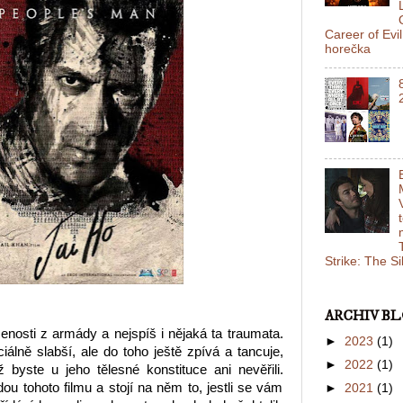
Career of Evi
horečka
Strike: The S
ARCHIV B
nosti z armády a nejspíš i nějaká ta traumata.
►
2023
(1)
álně slabší, ale do toho ještě zpívá a tancuje,
►
2022
(1)
 byste u jeho tělesné konstituce ani nevěřili.
u tohoto filmu a stojí na něm to, jestli se vám
►
2021
(1)