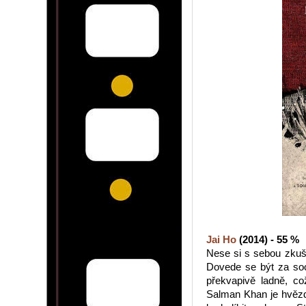
Jai Ho
(2014) - 55 %
Nese si s sebou zkuše
Dovede se být za soci
překvapivě ladně, což
Salman Khan je hvězdo