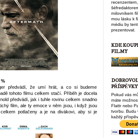
recenzentem,
šéfredaktore
milovníkem fi
mou lásku k 
médiu by tent
prezentovat.
KDE KOUP
FILMY
DOBROVO
0 %
PŘÍSPĚVKY
ger předvádí, že umí hrát, a co si budeme
padě tohoto filmu celkem stačí. Příběh je docela
Pokud vás můj
nold předvádí, jak i tuhle rovinu celkem snadno
máte možnost
tichý film, ale ty emoce v něm jsou, i když jsou
Flattr nebo P
tvorbu. Budu
elkem potlačeny a je na divákovi, aby si je
každý příspěv