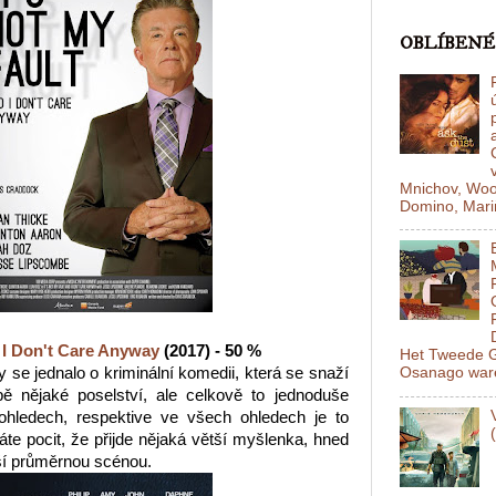
OBLÍBENÉ
Mnichov, Woo
Domino, Mariň
d I Don't Care Anyway
(2017) - 50 %
Het Tweede G
 se jednalo o kriminální komedii, která se snaží
Osanago ware
bě nějaké poselství, ale celkově to jednoduše
hledech, respektive ve všech ohledech je to
e pocit, že přijde nějaká větší myšlenka, hned
lší průměrnou scénou.