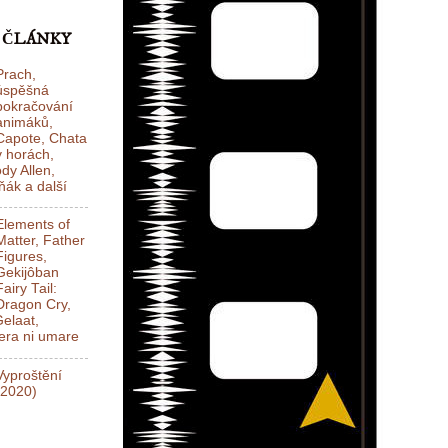
 ČLÁNKY
Prach,
úspěšná
pokračování
animáků,
Capote, Chata
v horách,
dy Allen,
ák a další
Elements of
Matter, Father
Figures,
Gekijôban
Fairy Tail:
Dragon Cry,
elaat,
ra ni umare
Vyproštění
(2020)