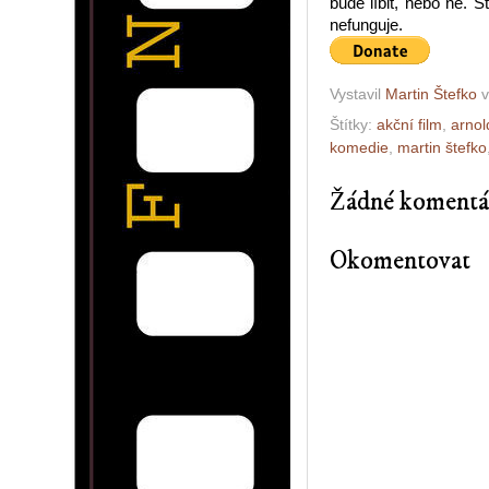
bude líbit, nebo ne. 
nefunguje.
Vystavil
Martin Štefko
Štítky:
akční film
,
arnol
komedie
,
martin štefko
Žádné komentá
Okomentovat