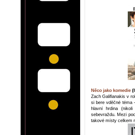
Něco jako komedie
(I
Zach Galifianakis v ro
si bere vděčné téma -
hlavní hrdina (nikol
sebevraždu. Mezi pod
takové místy celkem ni