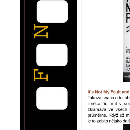
It's Not My Fault an
Taková snaha o to, aby
i něco říct mít v so
zklamává ve všech o
průměrné. Když už mát
je to zabito nějako da