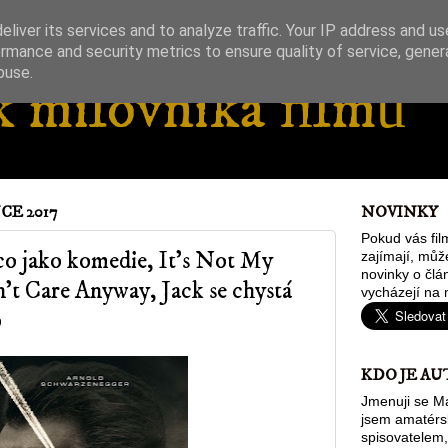
liver its services and to analyze traffic. Your IP address and u
rmance and security metrics to ensure quality of service, gene
buse.
 milovníka filmů
CE 2017
NOVINKY
Pokud vás fil
o jako komedie, It's Not My
zajímají, můž
novinky o člán
't Care Anyway, Jack se chystá
vycházejí na 
o
KDO JE AU
Jmenuji se Ma
jsem amatér
spisovatelem,