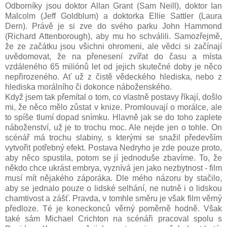
Odborníky jsou doktor Allan Grant (Sam Neill), doktor Ian
Malcolm (Jeff Goldblum) a doktorka Ellie Sattler (Laura
Dern). Právě je si zve do svého parku John Hammond
(Richard Attenborough), aby mu ho schválili. Samozřejmě,
že ze začátku jsou všichni ohromeni, ale vědci si začínají
uvědomovat, že na přenesení zvířat do času a místa
vzdáleného 65 miliónů let od jejich skutečné doby je něco
nepřirozeného. Ať už z čistě vědeckého hlediska, nebo z
hlediska morálního či dokonce náboženského.
Když jsem tak přemítal o tom, co vlastně postavy říkají, došlo
mi, že něco mělo zůstat v knize. Promlouvají o morálce, ale
to spíše tlumí dopad snímku. Hlavně jak se do toho zaplete
náboženství, už je to trochu moc. Ale nejde jen o tohle. On
scénář má trochu slabiny, s kterými se snažil především
vytvořit potřebný efekt. Postava Nedryho je zde pouze proto,
aby něco spustila, potom se jí jednoduše zbavíme. To, že
někdo chce ukrást embrya, vyznívá jen jako nezbytnost - film
musí mít nějakého záporáka. Dle mého názoru by stačilo,
aby se jednalo pouze o lidské selhání, ne nutně i o lidskou
chamtivost a zášť. Pravda, v tomhle směru je však film věrný
předloze. Té je koneckonců věrný poměrně hodně. Však
také sám Michael Crichton na scénáři pracoval spolu s