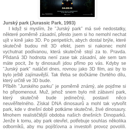
Jurský park (Jurassic Park, 1993
)
I když si myslím, že "Jurský park" má své nedostatky,
některé poměrně zásadní, přesto jsem si ho nemohl nechat
ujít v kině jako 3D. Po peripetiích, abych dostal brýle, které
skutečně budou mít 3D efekt, jsem si nakonec mohl
vychutnat podívanou, která skutečně stojí za to. Pravda.
Přidaná 3D hodnota není zase tak zásadní, ale sem tam
máte pocit, že ty dinosauři jdou přímo po vás. Kdyby se
"Jurský park" natáčel dnes, rovnou jako 3D film, asi by to
bylo ještě zajímavější. Tak třeba se dočkáme čtvrtého dílu,
který určitě ve 3D bude.
Příběh "Jurského parku" je poměrně známý, ale pojďme si
ho připomenout. Muž, jehož snem bylo mít zábavní park,
který skutečně bude jedinečný, postavil něco
neuvěřitelného. Získal DNA dinosaurů a mohl tak vytvořit
park, kde v dnešní době potkáme skutečné, živé dinosaury.
Mnohem realističtější obdoba našich dnešních Dinoparků.
Jenže k tomu, aby park otevřel, potřebuje souhlas několika
odborníků, aby mu pojišťovna a investoři provoz povolili.