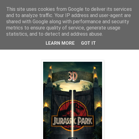
This site uses cookies from Google to deliver its services
Deník milovníka filmů
and to analyze traffic. Your IP address and user-agent are
shared with Google along with performance and security
metrics to ensure quality of service, generate usage
statistics, and to detect and address abuse.
pondělí 15. dubna 2013
Jurský park (1993) - 80 %
LEARN MORE
GOT IT