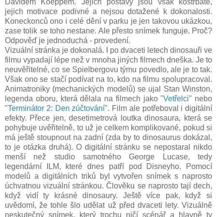
Davidem Koeppem. Jejich postavy jsou však kostrbaté,
jejich motivace podivné a nejsou dotažené k dokonalosti.
Koneckonců ono i celé dění v parku je jen takovou ukázkou,
zase tolik se toho nestane. Ale přesto snímek funguje. Proč?
Odpověď je jednoduchá - provedení.
Vizuální stránka je dokonalá. I po dvaceti letech dinosauři ve
filmu vypadají lépe než v mnoha jiných filmech dneška. Je to
neuvěřitelné, co se Spielbergovu týmu povedlo, ale je to tak.
Však ono se stačí podívat na to, kdo na filmu spolupracoval.
Animatroniky (mechanických modelů) se ujal Stan Winston,
legenda oboru, která dělala na filmech jako "
Vetřelci
" nebo
"
Terminátor 2: Den zúčtování
". Film ale potřeboval i digitální
efekty. Přece jen, desetimetrová loutka dinosaura, která se
pohybuje uvěřitelně, to už je celkem komplikované, pokud si
má ještě stoupnout na zadní (zda by to dinosaurus dokázal,
to je otázka druhá). O digitální stránku se nepostaral nikdo
menší než studio samotného George Lucase, tedy
legendární ILM, které dnes patří pod Disneyho. Pomocí
modelů a digitálních triků byl vytvořen snímek s naprosto
úchvatnou vizuální stránkou. Člověku se naprosto tají dech,
když vidí ty krásné dinosaury. Ještě více pak, když si
uvědomí, že tohle šlo udělat už před dvaceti lety. Vizuálně
neskutečný snímek, který trochu ničí scénář a hlavně ty