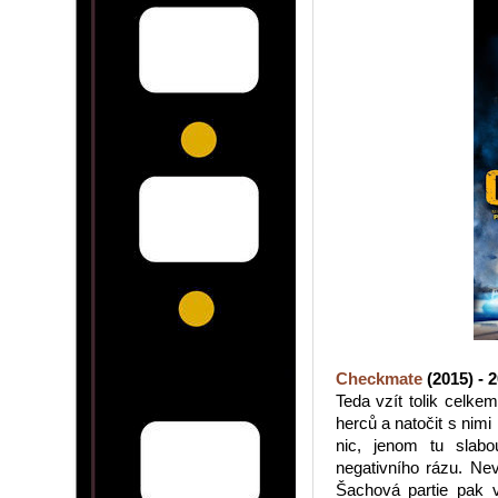
Checkmate
(2015) - 
Teda vzít tolik celk
herců a natočit s nim
nic, jenom tu slabo
negativního rázu. Ne
Šachová partie pak v