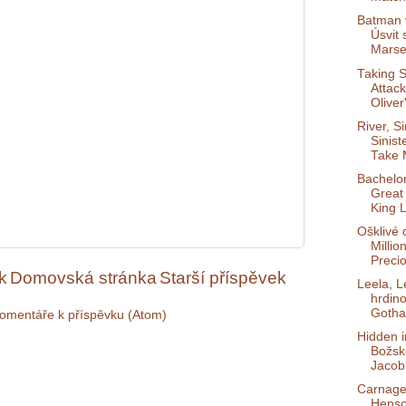
Batman 
Úsvit 
Marsei
Taking S
Attack
Oliver
River, S
Sinist
Take M
Bachelo
Great
King L
Ošklivé 
Million
Preci
k
Domovská stránka
Starší příspěvek
Leela, 
hrdino
Gotha
omentáře k příspěvku (Atom)
Hidden 
Božské
Jacob
Carnage
Henso