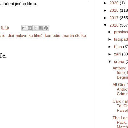
►
2020
(1)
atáčení jiného filmu.
►
2018
(118
►
2017
(365
▼
2016
(367
v
8:45
►
prosin
álie
,
diář milovníka filmů
,
komedie
,
martin štefko
,
►
listopa
►
října
(3
ře:
►
září
(30
▼
srpna
(
Antboy:
fúrie,
Beginn
All Girl
Antboy
Crimin
Cardinal
Tai C
Falsel
The Last
Pack,
Match