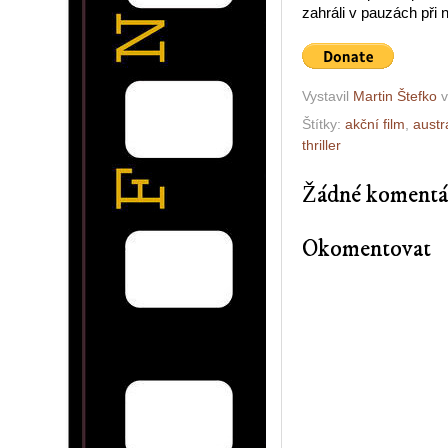
zahráli v pauzách při n
Vystavil
Martin Štefko
Štítky:
akční film
,
austr
thriller
Žádné komentá
Okomentovat