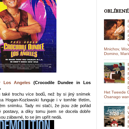
OBLÍBENÉ
Mnichov, Woo
Domino, Mariň
v Los Angeles
(Crocodile Dundee in Los
%
Het Tweede G
u také trochu více bodů, než by si jiný snímek
Osanago ware
jka Hogan-Kozlowski funguje i v tomhle třetím,
tém snímku. Tady mi stačí, že jsou zde pořád
é postavy, a díky tomu jsem se docela dobře
sou zábavné, to se jim upřít nedá.