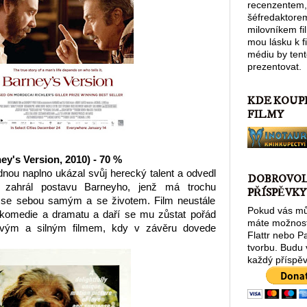
recenzentem,
šéfredaktore
milovníkem fi
mou lásku k 
médiu by tent
prezentovat.
KDE KOUP
FILMY
ey's Version, 2010) - 70 %
dnou naplno ukázal svůj herecký talent a odvedl
DOBROVO
ž zahrál postavu Barneyho, jenž má trochu
PŘÍSPĚVKY
 se sebou samým a se životem. Film neustále
Pokud vás můj
komedie a dramatu a daří se mu zůstat pořád
máte možnost
ivým a silným filmem, kdy v závěru dovede
Flattr nebo P
tvorbu. Budu
každý příspěv