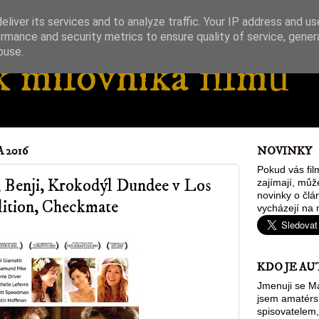
liver its services and to analyze traffic. Your IP address and u
rmance and security metrics to ensure quality of service, gene
buse.
 milovníka filmů
 2016
NOVINKY
Pokud vás fil
 Benji, Krokodýl Dundee v Los
zajímají, můž
novinky o člán
ition, Checkmate
vycházejí na 
KDO JE AU
Jmenuji se Ma
jsem amatér
spisovatelem,