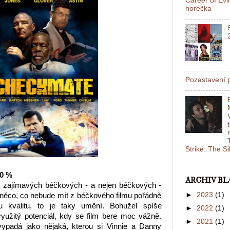
Career of Evi
horečka
Pozastavení p
Strike: The S
20 %
ARCHIV B
em zajímavých béčkových - a nejen béčkových -
►
2023
(1)
i něco, co nebude mít z béčkového filmu pořádně
u kvalitu, to je taky umění. Bohužel spíše
►
2022
(1)
využitý potenciál, kdy se film bere moc vážně.
►
2021
(1)
ypadá jako nějaká, kterou si Vinnie a Danny