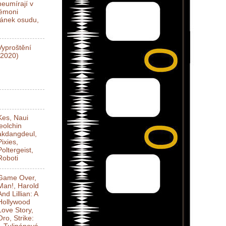
neumírají v
Démoni
ánek osudu,
Vyproštění
(2020)
Kes, Naui
jeolchin
akdangdeul,
Pixies,
Poltergeist,
Roboti
Game Over,
Man!, Harold
And Lillian: A
Hollywood
Love Story,
Oro, Strike: