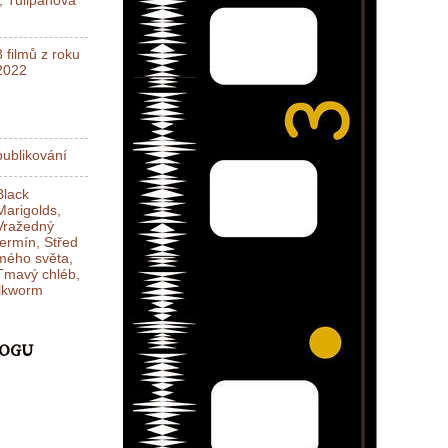
l, Tulipánová
8 filmů z roku
2022
ublikování
Black
Marigolds,
Vražedný
termín, Střed
mého světa,
Tmavý chléb,
ilkworm
LOGU