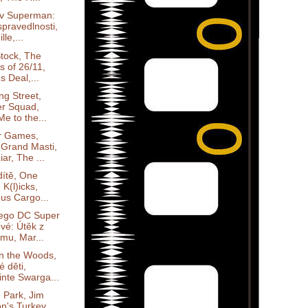
v Superman:
spravedlnosti,
lle,...
tock, The
s of 26/11,
's Deal,...
ing Street,
er Squad,
e to the...
r Games,
 Grand Masti,
iar, The ...
dítě, One
 K(l)icks,
ous Cargo...
Lego DC Super
vé: Útěk z
mu, Mar...
in the Woods,
 děti,
inte Swarga...
 Park, Jim
n's Turkey