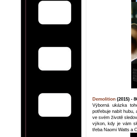
Demolition
(2015) - 
Výborná ukázka toho
potřebuje nabít hubu, 
ve svém životě sledov
výkon, kdy je vám sk
třeba Naomi Watts a Ch