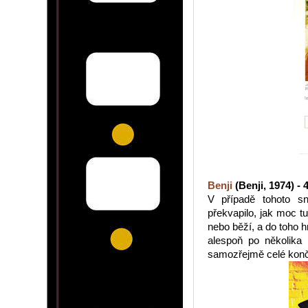
Benji
(Benji, 1974) - 
V případě tohoto sn
překvapilo, jak moc t
nebo běží, a do toho 
alespoň po několika 
samozřejmě celé končí