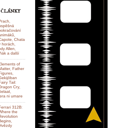
 ČLÁNKY
Prach,
úspěšná
pokračování
animáků,
Capote, Chata
v horách,
dy Allen,
ák a další
Elements of
Matter, Father
Figures,
Gekijôban
Fairy Tail:
Dragon Cry,
elaat,
ra ni umare
Ferrari 312B:
Where the
Revolution
Begins,
Hvězdy