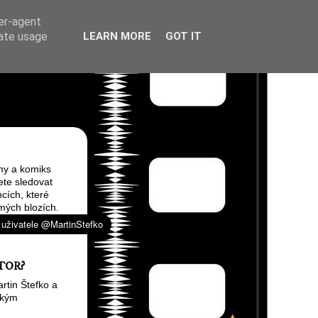
ser-agent
rate usage
LEARN MORE
GOT IT
my a komiks
ete sledovat
cích, které
mých blozích.
TOR?
rtin Štefko a
ským