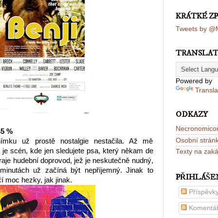
KRÁTKÉ Z
Tweets by @M
TRANSLA
Powered by
Transla
ODKAZY
Necronomico
45 %
Osobní strán
ímku už prostě nostalgie nestačila. Až mě
u je scén, kde jen sledujete psa, který někam de
Texty na zak
hraje hudební doprovod, jež je neskutečně nudný,
minutách už začíná být nepříjemný. Jinak to
PŘIHLÁŠE
 moc hezky, jak jinak.
Příspěvk
Komentá