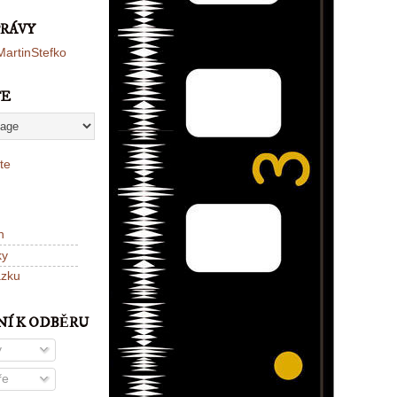
PRÁVY
artinStefko
TE
te
n
ky
ázku
NÍ K ODBĚRU
y
ře