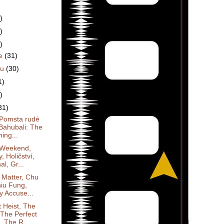
)
)
)
ce
(31)
du
(30)
1)
)
31)
 Pomsta rudé
 Bahubali: The
ing...
s Weekend,
, Holičství,
al, Gr...
 Matter, Chu
hiu Fung,
y Accuse...
 Heist, The
 The Perfect
, The R...