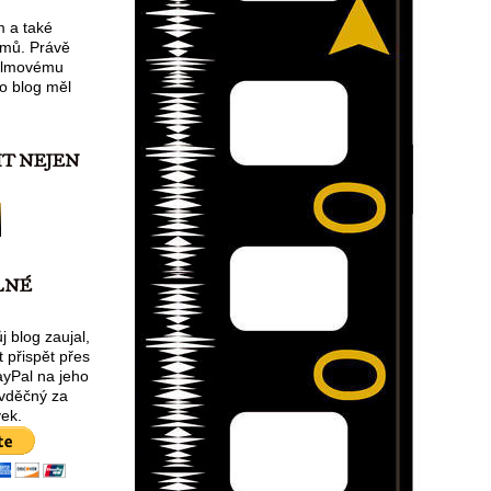
m a také
lmů. Právě
filmovému
o blog měl
IT NEJEN
LNÉ
 blog zaujal,
 přispět přes
ayPal na jeho
 vděčný za
ek.