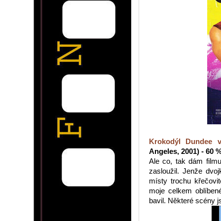
Krokodýl Dundee 
Angeles, 2001) - 60 
Ale co, tak dám film
zasloužil. Jenže dvo
místy trochu křečovi
moje celkem oblíben
bavil. Některé scény j