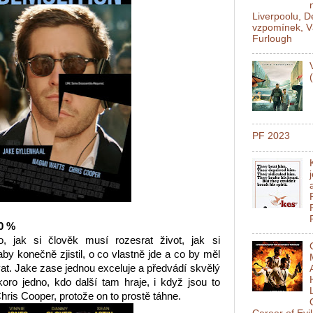
Liverpoolu, 
vzpomínek, V
Furlough
PF 2023
80 %
, jak si člověk musí rozesrat život, jak si
aby konečně zjistil, o co vlastně jde a co by měl
at. Jake zase jednou exceluje a předvádí skvělý
oro jedno, kdo další tam hraje, i když jsou to
ris Cooper, protože on to prostě táhne.