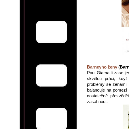
Barneyho ženy
(Barn
Paul Giamatti zase je
skvělou práci, kdy
problémy se ženami,
balancuje na pomezí 
dostatečně přesvědč
zasáhnout.