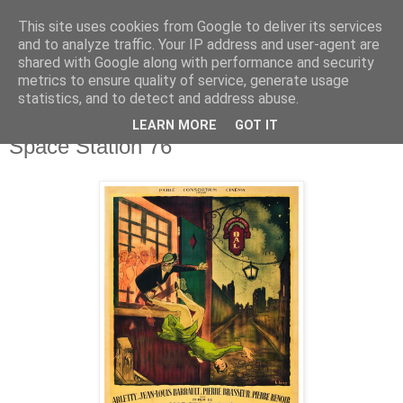
This site uses cookies from Google to deliver its services
Deník milovníka filmů
and to analyze traffic. Your IP address and user-agent are
shared with Google along with performance and security
metrics to ensure quality of service, generate usage
statistics, and to detect and address abuse.
čtvrtek 13. listopadu 2014
Děti ráje, Hands Solo, Reclaim, Ormie,
LEARN MORE
GOT IT
Space Station 76