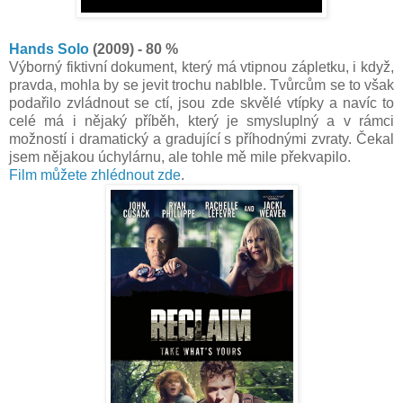
Hands Solo
(2009) - 80 %
Výborný fiktivní dokument, který má vtipnou zápletku, i když,
pravda, mohla by se jevit trochu nablble. Tvůrcům se to však
podařilo zvládnout se ctí, jsou zde skvělé vtípky a navíc to
celé má i nějaký příběh, který je smysluplný a v rámci
možností i dramatický a gradující s příhodnými zvraty. Čekal
jsem nějakou úchylárnu, ale tohle mě mile překvapilo.
Film můžete zhlédnout zde
.