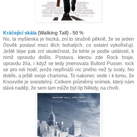
Kráčející skála
(Walking Tall) - 50 %
No, ta myšlenka je hezká, zní to strašně pěkně, že se jeden
člověk postaví moci těch bohatých, co ostatní vykořisťují.
Ještě lépe pak zní skutečnost, že tohle je podle událostí, k
nimž opravdu došlo. Postava, kterou zde Rock hraje,
opravdu žila, i když se tedy jmenovala Buford Pusser. rock
se pro roli hodí, jenže nepřináší nic jiného než ty svaly. No
dobře, a ještě svoje charisma. To nakonec vede i k tomu, že
Knoxville je snesitelný. Celkem průměrný snímek, který nám
dává naději, že sem tam může být líp Někdy, na chvíli.