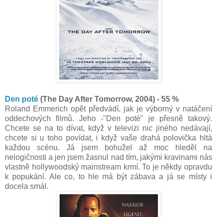
Den poté
(The Day After Tomorrow, 2004) - 55 %
Roland Emmerich opět předvádí, jak je výborný v natáčení
oddechových filmů. Jeho -"Den poté" je přesně takový.
Chcete se na to dívat, když v televizi nic jiného nedávají,
chcete si u toho povídat, i když vaše drahá polovička hltá
každou scénu. Já jsem bohužel až moc hleděl na
nelogičnosti a jen jsem žasnul nad tím, jakými kravinami nás
vlastně hollywoodský mainstream krmí. To je někdy opravdu
k popukání. Ale co, to hle má být zábava a já se místy i
docela smál.