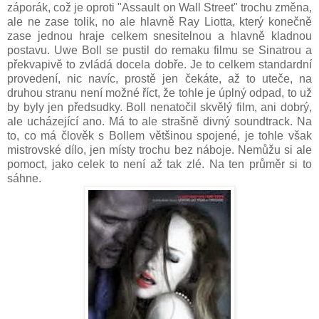
záporák, což je oproti "Assault on Wall Street" trochu změna,
ale ne zase tolik, no ale hlavně Ray Liotta, který konečně
zase jednou hraje celkem snesitelnou a hlavně kladnou
postavu. Uwe Boll se pustil do remaku filmu se Sinatrou a
překvapivě to zvládá docela dobře. Je to celkem standardní
provedení, nic navíc, prostě jen čekáte, až to uteče, na
druhou stranu není možné říct, že tohle je úplný odpad, to už
by byly jen předsudky. Boll nenatočil skvělý film, ani dobrý,
ale ucházející ano. Má to ale strašně divný soundtrack. Na
to, co má člověk s Bollem většinou spojené, je tohle však
mistrovské dílo, jen místy trochu bez náboje. Nemůžu si ale
pomoct, jako celek to není až tak zlé. Na ten průměr si to
sáhne.