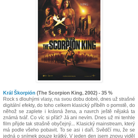
Král Škorpión
(The Scorpion King, 2002) - 35 %
Rock s dlouhými vlasy, na svou dobu dobré, dnes už strašné
digitální efekty, do toho celkem klasický příběh o pomstě, do
něhož se zaplete i krásná žena, a navrch ještě nějaká ta
známá tvář. Co víc si přát? Já ani nevím. Dnes už mi tenhle
film přijde tak strašně obyčejný... Klasický mainstream, který
má podle všeho pobavit. To se asi i daří. Svědčí mu, že se
jedná o snímek pouze krátký. V jeden den jsem znovu viděl