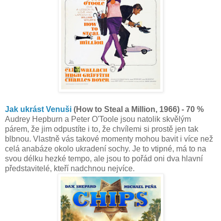
Jak ukrást Venuši
(How to Steal a Million, 1966) - 70 %
Audrey Hepburn a Peter O'Toole jsou natolik skvělým
párem, že jim odpustíte i to, že chvílemi si prostě jen tak
blbnou. Vlastně vás takové momenty mohou bavit i více než
celá anabáze okolo ukradení sochy. Je to vtipné, má to na
svou délku hezké tempo, ale jsou to pořád oni dva hlavní
představitelé, kteří nadchnou nejvíce.