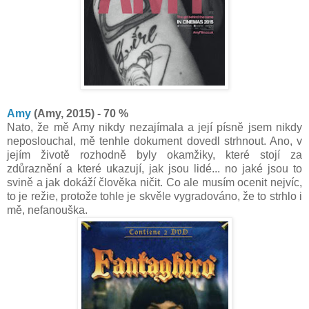
Amy
(Amy, 2015) - 70 %
Nato, že mě Amy nikdy nezajímala a její písně jsem nikdy
neposlouchal, mě tenhle dokument dovedl strhnout. Ano, v
jejím životě rozhodně byly okamžiky, které stojí za
zdůraznění a které ukazují, jak jsou lidé... no jaké jsou to
svině a jak dokáží člověka ničit. Co ale musím ocenit nejvíc,
to je režie, protože tohle je skvěle vygradováno, že to strhlo i
mě, nefanouška.