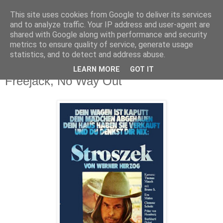
This site uses cookies from Google to deliver its services
Deník milovníka filmů
and to analyze traffic. Your IP address and user-agent are
shared with Google along with performance and security
metrics to ensure quality of service, generate usage
statistics, and to detect and address abuse.
pondělí 21. prosince 2015
Stroszek, Amy, Princezna Fantaghiró 3,
LEARN MORE
GOT IT
Freejack, No Way Out