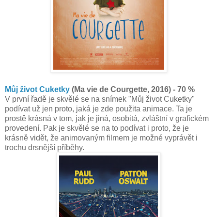
Můj život Cuketky
(Ma vie de Courgette, 2016) - 70 %
V první řadě je skvělé se na snímek "Můj život Cuketky"
podívat už jen proto, jaká je zde použita animace. Ta je
prostě krásná v tom, jak je jiná, osobitá, zvláštní v grafickém
provedení. Pak je skvělé se na to podívat i proto, že je
krásně vidět, že animovaným filmem je možné vyprávět i
trochu drsnější příběhy.