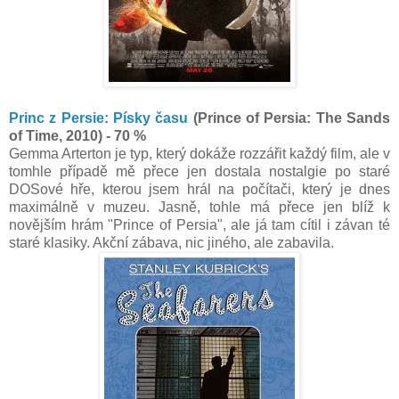
Princ z Persie: Písky času
(Prince of Persia: The Sands
of Time, 2010) - 70 %
Gemma Arterton je typ, který dokáže rozzářit každý film, ale v
tomhle případě mě přece jen dostala nostalgie po staré
DOSové hře, kterou jsem hrál na počítači, který je dnes
maximálně v muzeu. Jasně, tohle má přece jen blíž k
novějším hrám "Prince of Persia", ale já tam cítil i závan té
staré klasiky. Akční zábava, nic jiného, ale zabavila.