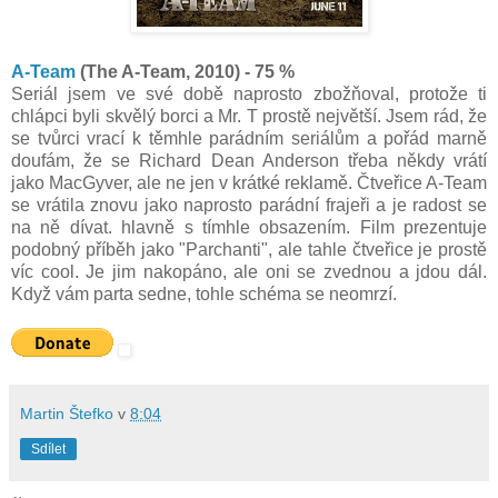
A-Team
(The A-Team, 2010) - 75 %
Seriál jsem ve své době naprosto zbožňoval, protože ti
chlápci byli skvělý borci a Mr. T prostě největší. Jsem rád, že
se tvůrci vrací k těmhle parádním seriálům a pořád marně
doufám, že se Richard Dean Anderson třeba někdy vrátí
jako MacGyver, ale ne jen v krátké reklamě. Čtveřice A-Team
se vrátila znovu jako naprosto parádní frajeři a je radost se
na ně dívat. hlavně s tímhle obsazením. Film prezentuje
podobný příběh jako "Parchanti", ale tahle čtveřice je prostě
víc cool. Je jim nakopáno, ale oni se zvednou a jdou dál.
Když vám parta sedne, tohle schéma se neomrzí.
Martin Štefko
v
8:04
Sdílet