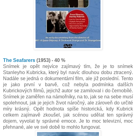
The Seafarers
(1953) - 40 %
Snímek je opět nejvíce zajímavý tím, že je to snímek
Stanleyho Kubricka, který byl navíc dlouhou dobu ztracený.
Nadále se jedná o dokumentární film, ale již poslední. Tento
je jako první v barvě, což nebyla podmínka dalších
Kubrickových filmů, jejichž autor se zamiloval i do černobílé.
Snímek je zaměřen na námořníky, na to, jak se na sebe musí
spolehnout, jak je jejich život náročný, ale zároveň do určité
míry krásný. Opět hodnota spíše historická, kdy Kubrick
celkem zajímavě zkoušel, jak scénou udělat ten správný
dojem, vyvolat ty správné emoce. Je to moc televizní, moc
přehnané, ale ve své době to mohlo fungovat.