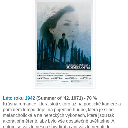
Léto roku 1942
(Summer of '42, 1971) - 70 %
Krásná romance, která stojí skoro až na poetické kameře a
pomalém tempu děje, na příjemné hudbě, která je silně
melancholická a na hereckých výkonech, které jsou tak
akorát přiměřené, aby bylo vše dostatečně uvěřitelné. A
přitom se vás to nesnaží vydírat a ani vás to nenutí do