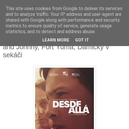
This site uses cookies from Google to deliver its services
Deník milovníka filmů
and to analyze traffic. Your IP address and user-agent are
shared with Google along with performance and security
metrics to ensure quality of service, generate usage
statistics, and to detect and address abuse.
pátek 27. ledna 2017
Zdaleka, Fame - cesta a slávou, Frankie
LEARN MORE
GOT IT
and Johnny, Fort Yuma, Dámičky v
sekáči