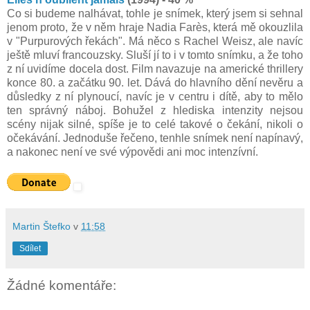
Co si budeme nalhávat, tohle je snímek, který jsem si sehnal
jenom proto, že v něm hraje Nadia Farès, která mě okouzlila
v "Purpurových řekách". Má něco s Rachel Weisz, ale navíc
ještě mluví francouzsky. Sluší jí to i v tomto snímku, a že toho
z ní uvidíme docela dost. Film navazuje na americké thrillery
konce 80. a začátku 90. let. Dává do hlavního dění nevěru a
důsledky z ní plynoucí, navíc je v centru i dítě, aby to mělo
ten správný náboj. Bohužel z hlediska intenzity nejsou
scény nijak silné, spíše je to celé takové o čekání, nikoli o
očekávání. Jednoduše řečeno, tenhle snímek není napínavý,
a nakonec není ve své výpovědi ani moc intenzívní.
Martin Štefko
v
11:58
Sdílet
Žádné komentáře: