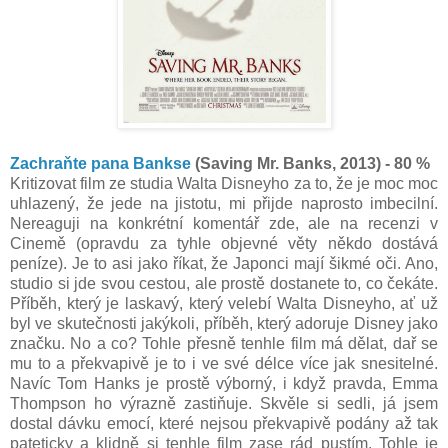
Zachraňte pana Bankse
(Saving Mr. Banks, 2013) - 80 %
Kritizovat film ze studia Walta Disneyho za to, že je moc moc
uhlazený, že jede na jistotu, mi přijde naprosto imbecilní.
Nereaguji na konkrétní komentář zde, ale na recenzi v
Cinemě (opravdu za tyhle objevné věty někdo dostává
peníze). Je to asi jako říkat, že Japonci mají šikmé oči. Ano,
studio si jde svou cestou, ale prostě dostanete to, co čekáte.
Příběh, který je laskavý, který velebí Walta Disneyho, ať už
byl ve skutečnosti jakýkoli, příběh, který adoruje Disney jako
značku. No a co? Tohle přesně tenhle film má dělat, dař se
mu to a překvapivě je to i ve své délce více jak snesitelné.
Navíc Tom Hanks je prostě výborný, i když pravda, Emma
Thompson ho výrazně zastiňuje. Skvěle si sedli, já jsem
dostal dávku emocí, které nejsou překvapivě podány až tak
pateticky a klidně si tenhle film zase rád pustím. Tohle je