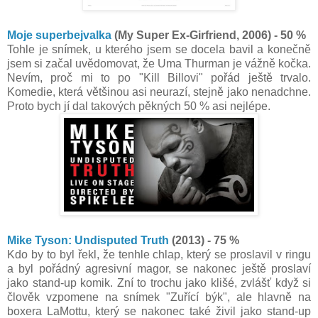
Moje superbejvalka
(My Super Ex-Girfriend, 2006) - 50 %
Tohle je snímek, u kterého jsem se docela bavil a konečně
jsem si začal uvědomovat, že Uma Thurman je vážně kočka.
Nevím, proč mi to po "Kill Billovi" pořád ještě trvalo.
Komedie, která většinou asi neurazí, stejně jako nenadchne.
Proto bych jí dal takových pěkných 50 % asi nejlépe.
Mike Tyson: Undisputed Truth
(2013) - 75 %
Kdo by to byl řekl, že tenhle chlap, který se proslavil v ringu
a byl pořádný agresivní magor, se nakonec ještě proslaví
jako stand-up komik. Zní to trochu jako klišé, zvlášť když si
člověk vzpomene na snímek "Zuřící býk", ale hlavně na
boxera LaMottu, který se nakonec také živil jako stand-up