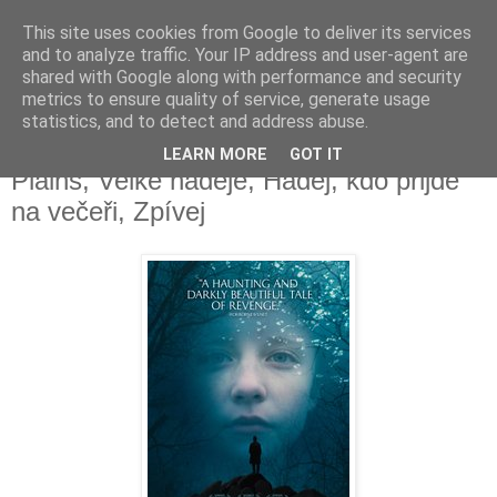
This site uses cookies from Google to deliver its services
Deník milovníka filmů
and to analyze traffic. Your IP address and user-agent are
shared with Google along with performance and security
metrics to ensure quality of service, generate usage
statistics, and to detect and address abuse.
čtvrtek 15. června 2017
Dig Two Graves, Fighting Man of the
LEARN MORE
GOT IT
Plains, Velké naděje, Hádej, kdo přijde
na večeři, Zpívej