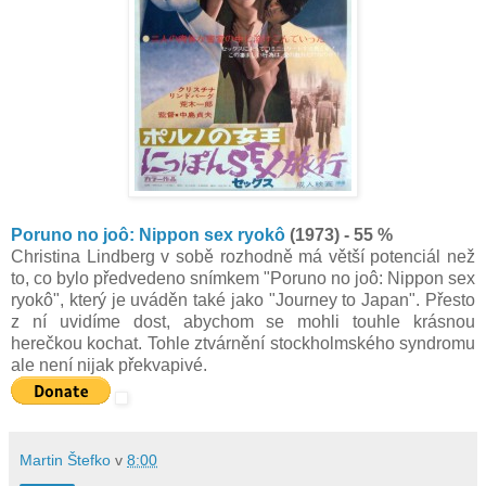
Poruno no joô: Nippon sex ryokô
(1973) - 55 %
Christina Lindberg v sobě rozhodně má větší potenciál než
to, co bylo předvedeno snímkem "Poruno no joô: Nippon sex
ryokô", který je uváděn také jako "Journey to Japan". Přesto
z ní uvidíme dost, abychom se mohli touhle krásnou
herečkou kochat. Tohle ztvárnění stockholmského syndromu
ale není nijak překvapivé.
Martin Štefko
v
8:00