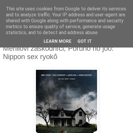
This site uses cookies from Google to deliver its services
Deník milovníka filmů
and to analyze traffic. Your IP address and user-agent are
shared with Google along with performance and security
metrics to ensure quality of service, generate usage
statistics, and to detect and address abuse.
úterý 25. dubna 2017
Lavender, Magnifico, Pán světa,
LEARN MORE
GOT IT
Merillovi záškodníci, Poruno no joô:
Nippon sex ryokô