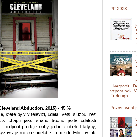
PF 2023
Liverpoolu, 
vzpomínek, V
Furlough
Pozastavení p
leveland Abduction, 2015) - 45 %
, které byly v televizi, udělali větší službu, než
spíš chápu jako snahu trochu ještě události
i podpořit prodeje knihy jedné z obětí. I kdyby,
Byznys je možné udělat z čehokoli. Film by ale