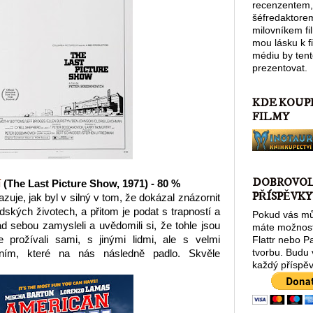
recenzentem,
šéfredaktore
milovníkem fi
mou lásku k 
médiu by tent
prezentovat.
KDE KOUP
FILMY
DOBROVO
í
(The Last Picture Show, 1971) - 80 %
PŘÍSPĚVKY
uje, jak byl v silný v tom, že dokázal znázornit
dských životech, a přitom je podat s trapností a
Pokud vás můj
 sebou zamysleli a uvědomili si, že tohle jsou
máte možnost
 prožívali sami, s jinými lidmi, ale s velmi
Flattr nebo P
tvorbu. Budu
ním, které na nás následně padlo. Skvěle
každý příspěv