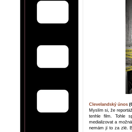
Clevelandský únos
(C
Myslím si, že reportáže
tenhle film. Tohle 
medializovat a možná 
nemám jí to za zlé. 