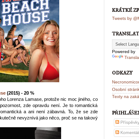
KRÁTKÉ Z
Tweets by @M
TRANSLA
Powered by
Transla
ODKAZY
Necronomico
Osobní strán
use
(2015) - 20 %
Texty na zak
oho Lorenza Lamase, protože nic moc jiného, co
 pozornost, zde opravdu není. Je to romantická
romantická a ani není zábavná. To, že se zde
PŘIHLÁŠE
 skutečně nevyznívá jako něco, proč se na takový
Příspěvk
Komentá