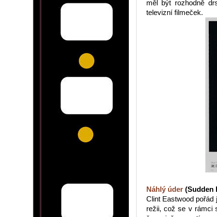
měl být rozhodně drsn
televizní filmeček.
Náhlý úder
(Sudden I
Clint Eastwood pořád 
režii, což se v rámci