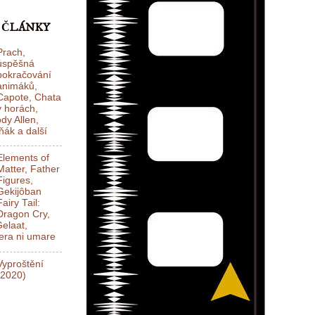
 ČLÁNKY
Prach,
úspěšná
pokračování
animáků,
Capote, Chata
v horách,
dy Allen,
ák a další
Elements of
Matter, Father
Figures,
Gekijôban
Fairy Tail:
Dragon Cry,
elaat,
ra ni umare
Vyproštění
(2020)