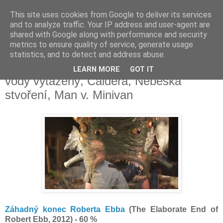
This site uses cookies from Google to deliver its services
Deník milovníka filmů
and to analyze traffic. Your IP address and user-agent are
shared with Google along with performance and security
metrics to ensure quality of service, generate usage
statistics, and to detect and address abuse.
pátek 15. srpna 2014
Záhadný konec Roberta Ebba, Boudu z
LEARN MORE
GOT IT
vody vytažený, Caldera, Nebeská
stvoření, Man v. Minivan
Záhadný konec Roberta Ebba
(The Elaborate End of
Robert Ebb, 2012) - 60 %