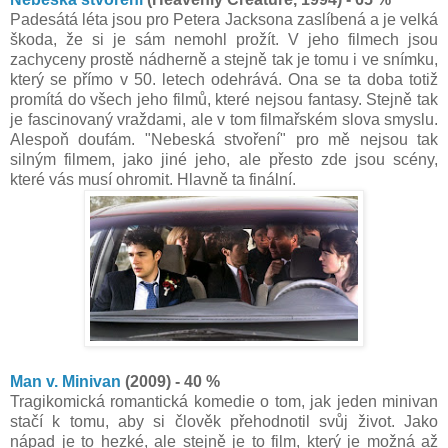
Padesátá léta jsou pro Petera Jacksona zaslíbená a je velká
škoda, že si je sám nemohl prožít. V jeho filmech jsou
zachyceny prostě nádherně a stejně tak je tomu i ve snímku,
který se přímo v 50. letech odehrává. Ona se ta doba totiž
promítá do všech jeho filmů, které nejsou fantasy. Stejně tak
je fascinovaný vraždami, ale v tom filmařském slova smyslu.
Alespoň doufám. "Nebeská stvoření" pro mě nejsou tak
silným filmem, jako jiné jeho, ale přesto zde jsou scény,
které vás musí ohromit. Hlavně ta finální.
Man v. Minivan
(2009) - 40 %
Tragikomická romantická komedie o tom, jak jeden minivan
stačí k tomu, aby si člověk přehodnotil svůj život. Jako
nápad je to hezké, ale stejně je to film, který je možná až