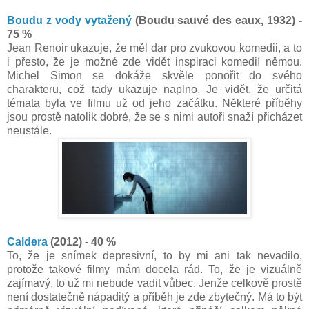
Boudu z vody vytažený
(Boudu sauvé des eaux, 1932) -
75 %
Jean Renoir ukazuje, že měl dar pro zvukovou komedii, a to
i přesto, že je možné zde vidět inspiraci komedií němou.
Michel Simon se dokáže skvěle ponořit do svého
charakteru, což tady ukazuje naplno. Je vidět, že určitá
témata byla ve filmu už od jeho začátku. Některé příběhy
jsou prostě natolik dobré, že se s nimi autoři snaží přicházet
neustále.
Caldera
(2012) - 40 %
To, že je snímek depresivní, to by mi ani tak nevadilo,
protože takové filmy mám docela rád. To, že je vizuálně
zajímavý, to už mi nebude vadit vůbec. Jenže celkově prostě
není dostatečně nápaditý a příběh je zde zbytečný. Má to být