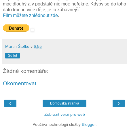
moc dlouhý a v podstatě nic moc neřekne. Kdyby se do toho
dalo trochu více děje, je to zábavnější.
Film můžete zhlédnout zde
.
Martin Štefko
v
6:55
Sdílet
Žádné komentáře:
Okomentovat
‹
›
Domovská stránka
Zobrazit verzi pro web
Používá technologii služby
Blogger
.