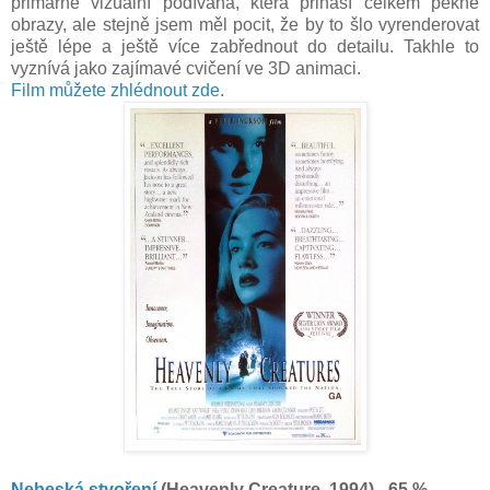
primárně vizuální podívaná, která přináší celkem pěkné
obrazy, ale stejně jsem měl pocit, že by to šlo vyrenderovat
ještě lépe a ještě více zabřednout do detailu. Takhle to
vyznívá jako zajímavé cvičení ve 3D animaci.
Film můžete zhlédnout zde
.
Nebeská stvoření
(Heavenly Creature, 1994) - 65 %