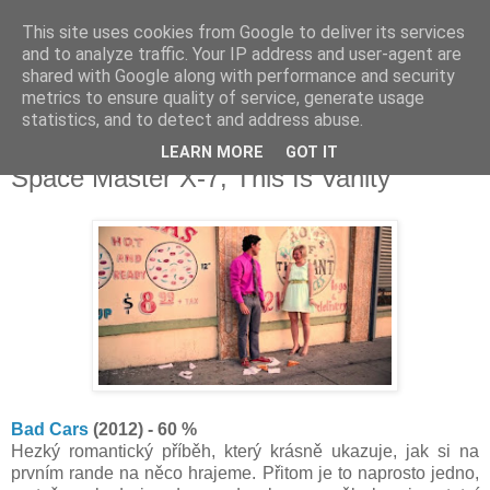
This site uses cookies from Google to deliver its services
Deník milovníka filmů
and to analyze traffic. Your IP address and user-agent are
shared with Google along with performance and security
metrics to ensure quality of service, generate usage
statistics, and to detect and address abuse.
neděle 3. srpna 2014
Bad Cars, Modrý anděl, Among Giants,
LEARN MORE
GOT IT
Space Master X-7, This Is Vanity
Bad Cars
(2012) - 60 %
Hezký romantický příběh, který krásně ukazuje, jak si na
prvním rande na něco hrajeme. Přitom je to naprosto jedno,