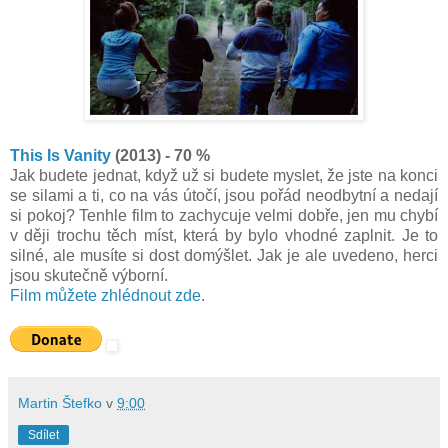
This Is Vanity
(2013) - 70 %
Jak budete jednat, když už si budete myslet, že jste na konci
se silami a ti, co na vás útočí, jsou pořád neodbytní a nedají
si pokoj? Tenhle film to zachycuje velmi dobře, jen mu chybí
v ději trochu těch míst, která by bylo vhodné zaplnit. Je to
silné, ale musíte si dost domýšlet. Jak je ale uvedeno, herci
jsou skutečně výborní.
Film můžete zhlédnout zde
.
Martin Štefko
v
9:00
Sdílet