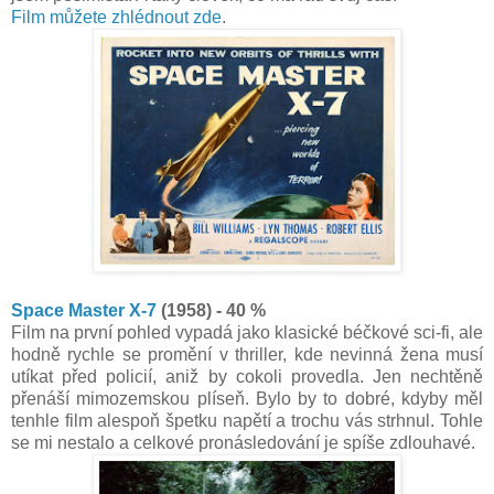
Film můžete zhlédnout zde
.
Space Master X-7
(1958) - 40 %
Film na první pohled vypadá jako klasické béčkové sci-fi, ale
hodně rychle se promění v thriller, kde nevinná žena musí
utíkat před policií, aniž by cokoli provedla. Jen nechtěně
přenáší mimozemskou plíseň. Bylo by to dobré, kdyby měl
tenhle film alespoň špetku napětí a trochu vás strhnul. Tohle
se mi nestalo a celkové pronásledování je spíše zdlouhavé.