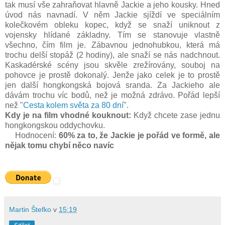
tak musí vše zahraňovat hlavně Jackie a jeho kousky. Hned
úvod nás navnadí. V něm Jackie sjíždí ve speciálním
kolečkovém obleku kopec, když se snaží uniknout z
vojensky hlídané základny. Tím se stanovuje vlastně
všechno, čím film je. Zábavnou jednohubkou, která má
trochu delší stopáž (2 hodiny), ale snaží se nás nadchnout.
Kaskadérské scény jsou skvěle zrežírovány, souboj na
pohovce je prostě dokonalý. Jenže jako celek je to prostě
jen další hongkongská bojová sranda. Za Jackieho ale
dávám trochu víc bodů, než je možná zdrávo. Pořád lepší
než "
Cesta kolem světa za 80 dní
".
Kdy je na film vhodné kouknout:
Když chcete zase jednu
hongkongskou oddychovku.
Hodnocení:
60% za to, že Jackie je pořád ve formě, ale
nějak tomu chybí něco navíc
Martin Štefko
v
15:19