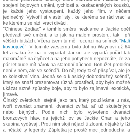
spojení bojových umění, rychlosti a kaskadérských kousků,
je každé jeho vystoupení, každý jeho film, v něčem
jedinečný. Vytvořil si vlastní styl, ke kterému se rád vrací a
ke kterému se rádi vrací diváci.
"Chinese Zodiac" v tomhle směru nezklame a Jackie opět
předvádí své umění, a to jak na malém prostoru, tak i při
větších bitkách. Včera jsem tu měl recenzi na snímek "
Malí
kovbojové
". V tomhle westernu bylo Johnu Waynovi už 64
let a sakra že na to vypadal. Jackie ale vypadá pořád tak
maximálně na čtyřicet a na jeho pohybech nepoznáte, že za
pár let bude mít nárok na starobní důchod. Bohužel problém
není v něm, ale ve scénáři. Do něj tedy také přispíval, ale je
to kolektivní vina. Jedná se o klasický dobrodružný scénář,
který se snaží prezentovat různá prostředí, aby bylo možné
ukázat různé způsoby boje, aby to bylo zajímavé, exotické,
jímavé.
Čínský zvěrokruh, stejně jako ten, který používáme u nás,
tvoří dvanáct znamení, dvanáct zvířat, ať už skutečných
nebo bájných. Podle nich bylo vytvořeno dvanáct
bronzových hlav, na jejichž lov se Jackie Chan a jeho
skupina vydávají. Proti nim stojí nějací ti zlouni, nějaké ty lži
a nějaké ty legendy. Zápletka je prostě moc jednoduchá, a