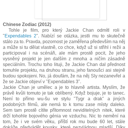
Chinese Zodiac (2012)
Tohle je film, pro který Jackie Chan odmítl roli v
"
Expendables 2
". Nabízí se otázka, jestli mu to skutečně
stálo za to. Pravda, pozornost je zaměřena především na něj
a může si tu dělat vlastně, co chce, když už si střihl i režii a
participoval i na scénáři, ale mám prostě pocit, že jeho
vysněný projekt je jen dalším z mnoha a ničím zásadně
speciálním. Trochu toho lituji, že Jackie Chan dal přednost
tomuhle projektu, na druhou stranu, jeho fanoušci asi stejně
budou spokojeni. No, já doufám, že na něj Sly nezanevřel a
že se Jackie objeví v "Expendables 3".
Jackie Chan je umělec a je to hlavně artista. Myslím, že
právě kvůli tomuto je tak oblíbený. Když bojuje, je to tanec.
Není to přímo wu-šu ve stylu "Tygr a drak" a jiných
podobných filmů, ale nemá to k tomu zase místy daleko.
Sem tam prostě cítíte přítomnost neviditelných nitek, které
drží tohohle bojového génia ve vzduchu. Nic to nemění na
tom, že i ve svém věku, příští rok mu bude 60 let, stále
dokáže předvádět kousky, které nezvládnou mladší. Díky