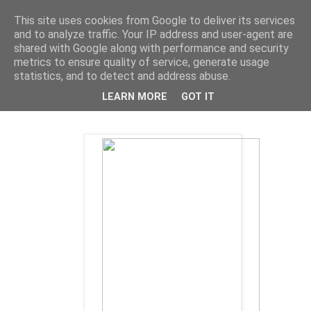
This site uses cookies from Google to deliver its services
Deník milovníka filmů
and to analyze traffic. Your IP address and user-agent are
shared with Google along with performance and security
metrics to ensure quality of service, generate usage
statistics, and to detect and address abuse.
středa 27. února 2013
Chinese Zodiac (2012) - 60 %
LEARN MORE
GOT IT