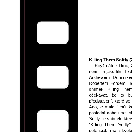
Killing Them Softly (
Když dáte k filmu, ž
není film jako film. 
Andrewem Dominikem
Robertem Fordem" ro
snímek "Killing The
očekávat, že to bu
představení, které se
Ano, je málo filmů, 
poslední dobou se tak
Softly" je snímek, kte
"Killing Them Softly
potenciál, má skvě