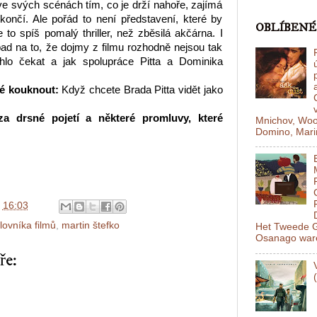
 ve svých scénách tím, co je drží nahoře, zajímá
končí. Ale pořád to není představení, které by
OBLÍBENÉ
 to spíš pomalý thriller, než zběsilá akčárna. I
ad na to, že dojmy z filmu rozhodně nejsou tak
lo čekat a jak spolupráce Pitta a Dominika
né kouknout:
Když chcete Brada Pitta vidět jako
a drsné pojetí a některé promluvy, které
Mnichov, Woo
Domino, Mariň
v
16:03
lovníka filmů
,
martin štefko
Het Tweede G
Osanago ware
ře: