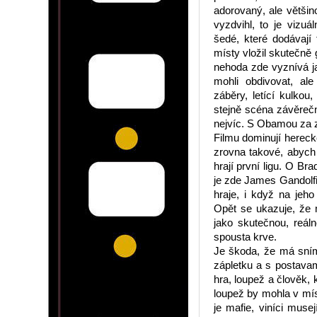
adorovaný, ale větši
vyzdvihl, to je vizu
šedé, které dodávají
místy vložil skutečně
nehoda zde vyznívá j
mohli obdivovat, al
záběry, letící kulkou
stejně scéna závěrečn
nejvíc. S Obamou za z
Filmu dominují herecké
zrovna takové, abych 
hrají první ligu. O Br
je zde James Gandolfi
hraje, i když na jeho
Opět se ukazuje, že 
jako skutečnou, reál
spousta krve.
Je škoda, že má sním
zápletku a s postavam
hra, loupež a člověk, k
loupež by mohla v mí
je mafie, viníci muse