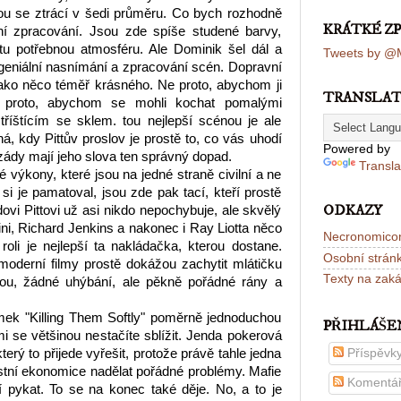
nou se ztrácí v šedi průměru. Co bych rozhodně
KRÁTKÉ Z
ální zpracování. Jsou zde spíše studené barvy,
 tu potřebnou atmosféru. Ale Dominik šel dál a
Tweets by @M
 geniální nasnímání a zpracování scén. Dopravní
ako něco téměř krásného. Ne proto, abychom ji
TRANSLA
e proto, abychom se mohli kochat pomalými
, tříštícím se sklem. tou nejlepší scénou je ale
á, kdy Pittův proslov je prostě to, co vás uhodí
Powered by
ády mají jeho slova ten správný dopad.
Transla
 výkony, které jsou na jedné straně civilní a ne
si je pamatoval, jsou zde pak tací, kteří prostě
ODKAZY
adovi Pittovi už asi nikdo nepochybuje, ale skvělý
ni, Richard Jenkins a nakonec i Ray Liotta něco
Necronomico
 roli je nejlepší ta nakládačka, kterou dostane.
Osobní strán
moderní filmy prostě dokážou zachytit mlátičku
Texty na zak
nou, žádné uhýbání, ale pěkně pořádné rány a
ek "Killing Them Softly" poměrně jednoduchou
PŘIHLÁŠE
i se většinou nestačíte sblížit. Jenda pokerová
Příspěvk
terý to přijede vyřešit, protože právě tahle jedna
stní ekonomice nadělat pořádné problémy. Mafie
Komentá
jí pykat. To se na konec také děje. No, a to je