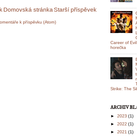
k
Domovská stránka
Starší příspěvek
omentáře k příspěvku (Atom)
Career of Evi
horečka
Strike: The S
ARCHIV B
►
2023
(1)
►
2022
(1)
►
2021
(1)