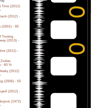
75)
t Time (2012)
%
back (2012) -
a (2001) - 85
f Tooting
way (2013) -
hot (2012) -
 Zodiac
) - 60 %
Deaky (2012)
%
g (2006) - 55
ujeď (2012) -
bojové (1972)
%