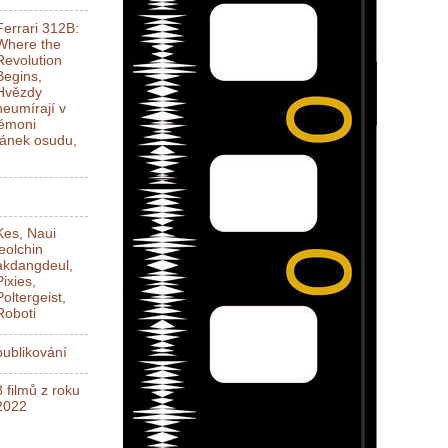
Ferrari 312B:
Where the
Revolution
Begins,
Hvězdy
neumírají v
Démoni
ánek osudu,
Kes, Naui
jeolchin
akdangdeul,
Pixies,
Poltergeist,
Roboti
ublikování
8 filmů z roku
2022