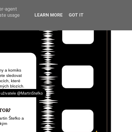
ser-agent
rate usage
LEARN MORE
GOT IT
my a komiks
ete sledovat
cích, které
mých blozích.
TOR?
rtin Štefko a
ským