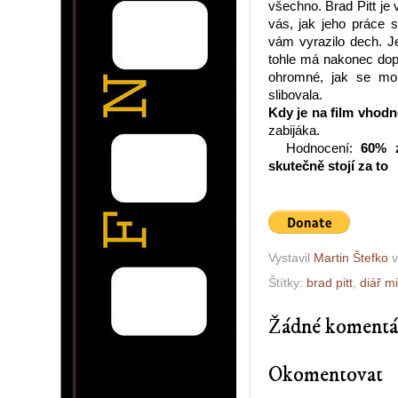
všechno. Brad Pitt je
vás, jak jeho práce s
vám vyrazilo dech. Je
tohle má nakonec dop
ohromné, jak se moh
slibovala.
Kdy je na film vhod
zabijáka.
Hodnocení:
60
% z
skutečně stojí za to
Vystavil
Martin Štefko
Štítky:
brad pitt
,
diář mi
Žádné komentá
Okomentovat