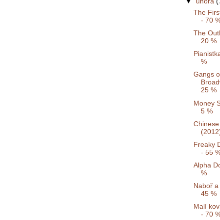
▼
února
(
The Firs
- 70 
The Out
20 %
Pianistk
%
Gangs o
Broad
25 %
Money S
5 %
Chinese
(2012
Freaky 
- 55 
Alpha Do
%
Naboř a 
45 %
Malí kov
- 70 