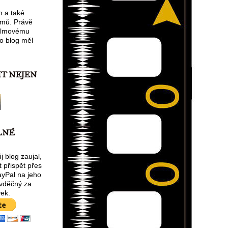
m a také
lmů. Právě
filmovému
o blog měl
IT NEJEN
LNÉ
 blog zaujal,
 přispět přes
ayPal na jeho
 vděčný za
ek.