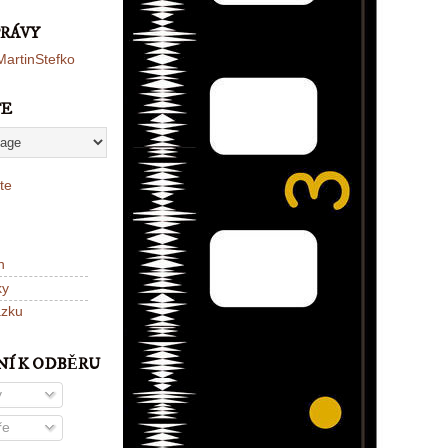
PRÁVY
artinStefko
TE
te
n
ky
ázku
NÍ K ODBĚRU
y
ře