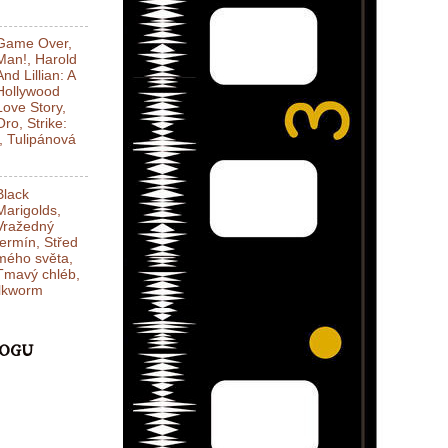
Game Over,
Man!, Harold
And Lillian: A
Hollywood
Love Story,
Oro, Strike:
l, Tulipánová
Black
Marigolds,
Vražedný
termín, Střed
mého světa,
Tmavý chléb,
ilkworm
LOGU