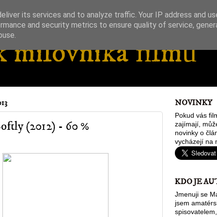
liver its services and to analyze traffic. Your IP address and u
rmance and security metrics to ensure quality of service, gene
buse.
 milovníka filmů
13
NOVINKY
Pokud vás fil
oftly (2012) - 60 %
zajímají, můž
novinky o člán
vycházejí na 
KDO JE AU
Jmenuji se Ma
jsem amatér
spisovatelem,