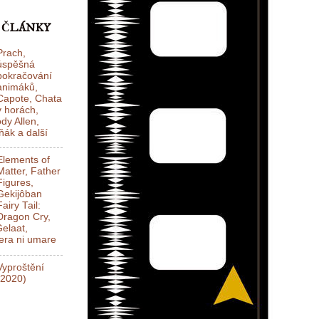
 ČLÁNKY
Prach,
úspěšná
pokračování
animáků,
Capote, Chata
v horách,
dy Allen,
ák a další
Elements of
Matter, Father
Figures,
Gekijôban
Fairy Tail:
Dragon Cry,
elaat,
ra ni umare
Vyproštění
(2020)