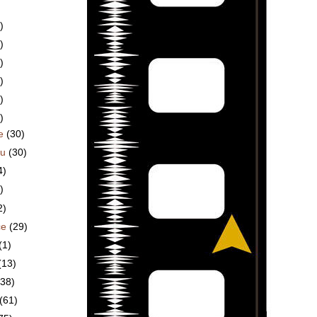
)
)
)
)
)
)
ce
(30)
du
(30)
4)
)
2)
ce
(29)
(1)
(13)
(38)
(61)