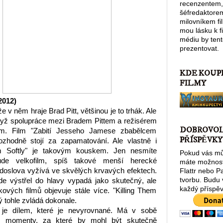
recenzentem,
šéfredaktore
milovníkem fi
mou lásku k 
médiu by tent
prezentovat.
KDE KOUP
FILMY
2012
)
e v něm hraje Brad Pitt, většinou je to trhák. Ale
I když spolupráce mezi Bradem Pittem a režisérem
DOBROVO
. Film "Zabití Jesseho Jamese zbabělcem
PŘÍSPĚVKY
zhodně stojí za zapamatování. Ale vlastně i
m Softly" je takovým kouskem. Jen nesmíte
Pokud vás můj
de velkofilm, spíš takové menší herecké
máte možnost
 doslova vyžívá ve skvělých krvavých efektech.
Flattr nebo P
tvorbu. Budu
kde výstřel do hlavy vypadá jako skutečný, ale
každý příspěv
ových filmů objevuje stále více. "Killing Them
rý tohle zvládá dokonale.
" je dílem, které je nevyrovnané. Má v sobě
lé momenty, za které by mohl být skutečně