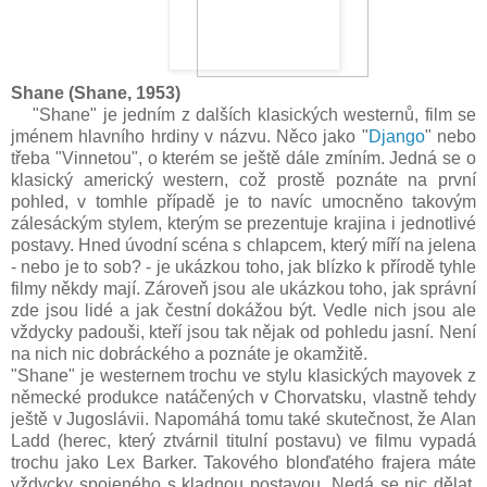
Shane (Shane, 1953
)
"Shane" je jedním z dalších klasických westernů, film se
jménem hlavního hrdiny v názvu. Něco jako "
Django
" nebo
třeba "Vinnetou", o kterém se ještě dále zmíním. Jedná se o
klasický americký western, což prostě poznáte na první
pohled, v tomhle případě je to navíc umocněno takovým
zálesáckým stylem, kterým se prezentuje krajina i jednotlivé
postavy. Hned úvodní scéna s chlapcem, který míří na jelena
- nebo je to sob? - je ukázkou toho, jak blízko k přírodě tyhle
filmy někdy mají. Zároveň jsou ale ukázkou toho, jak správní
zde jsou lidé a jak čestní dokážou být. Vedle nich jsou ale
vždycky padouši, kteří jsou tak nějak od pohledu jasní. Není
na nich nic dobráckého a poznáte je okamžitě.
"Shane" je westernem trochu ve stylu klasických mayovek z
německé produkce natáčených v Chorvatsku, vlastně tehdy
ještě v Jugoslávii. Napomáhá tomu také skutečnost, že Alan
Ladd (herec, který ztvárnil titulní postavu) ve filmu vypadá
trochu jako Lex Barker. Takového blonďatého frajera máte
vždycky spojeného s kladnou postavou. Nedá se nic dělat,