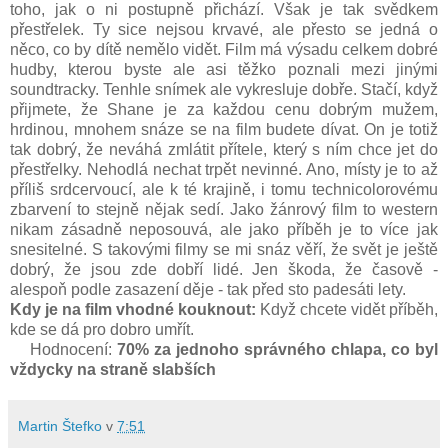
toho, jak o ni postupně přichází. Však je tak svědkem
přestřelek. Ty sice nejsou krvavé, ale přesto se jedná o
něco, co by dítě nemělo vidět. Film má výsadu celkem dobré
hudby, kterou byste ale asi těžko poznali mezi jinými
soundtracky. Tenhle snímek ale vykresluje dobře. Stačí, když
přijmete, že Shane je za každou cenu dobrým mužem,
hrdinou, mnohem snáze se na film budete dívat. On je totiž
tak dobrý, že neváhá zmlátit přítele, který s ním chce jet do
přestřelky. Nehodlá nechat trpět nevinné. Ano, místy je to až
příliš srdcervoucí, ale k té krajině, i tomu technicolorovému
zbarvení to stejně nějak sedí. Jako žánrový film to western
nikam zásadně neposouvá, ale jako příběh je to více jak
snesitelné. S takovými filmy se mi snáz věří, že svět je ještě
dobrý, že jsou zde dobří lidé. Jen škoda, že časově -
alespoň podle zasazení děje - tak před sto padesáti lety.
Kdy je na film vhodné kouknout:
Když chcete vidět příběh,
kde se dá pro dobro umřít.
Hodnocení:
70
% za jednoho správného chlapa, co byl
vždycky na straně slabších
Martin Štefko
v
7:51