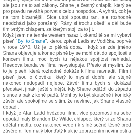
ale jsou na to asi zákony. Shane je čestný chlapík, který se
pro pravdu neváhá porvat s celou hospodou. A vyhrát, což je
na tom bizarnější. Sice utrpí spoustu ran, ale rozhodně
neodchází jako poražený. Rány si trochu ošetří a dál bude
tím tvrdým chlapem, za kterým stojí za to jít.
Když jsem na tenhle western narazil, okamžitě se mi vybaví
píseň "
Byl to Shane
", kterou zpíval Ladislav Vodička, poprvé
v roce 1970. Už je to pěkná doba. I když se zde jméno
Shana objevuje a konec písně by se mohl dát do spojitosti s
koncem filmu, moc bych tu nějakou spojitost nehledal.
Reedova banda ve filmu nevystupuje. Přesto si myslím, že
to je píseň, která rozhodně dokáže k filmu navnadit. Film i
píseň jsou o člověku, který to myslel dobře, ale stejně
nakonec nedopadl nejlépe. Závěr filmu bych si dokázal
představit jinak, ještě silnější, kdy Shane odjíždí do západu
slunce a pak z koně padá. Mohl by to být skutečně i konický
závěr, ale spokojíme se s tím, že nevíme, jak Shane vlastně
dopadl.
I když je Alan Ladd hvězdou filmu, více pozornosti na sebe
upoutal malý Brandon De Wilde, chlapec, který si ze Shana
udělal modlu, což nakonec vede i k silné scéně těsně před
závěrem. Ten malý blonďatý kluk je zobrazením nevinnosti a