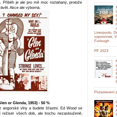
a. Příběh je ale pro mě moc roztahaný, protože
vět. Akce ale výborná.
Liverpoolu, 
vzpomínek, V
Furlough
PF 2023
Pozastavení p
len or Glenda, 1953) - 50 %
 z angorské vlny a budete šťastní. Ed Wood se
ší režisér všech dob, ale trochu nezaslouženě,