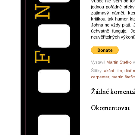
Vůbec nic jsem od to
jednou pořádně překv
zajímavý námět, kte
kritikou, tak humor, k
Johna ne vždy platí. J
úchvatně funguje. 
neuvěřitelných výkonů
Vystavil
Martin Štefko
Štítky:
akční film
,
diář 
carpenter
,
martin štefk
Žádné komentá
Okomentovat