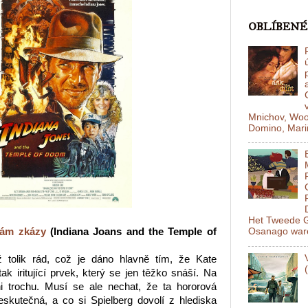
OBLÍBENÉ
Mnichov, Woo
Domino, Mariň
Het Tweede G
rám zkázy
(Indiana Joans and the Temple of
Osanago ware
 tolik rád, což je dáno hlavně tím, že Kate
k iritující prvek, který se jen těžko snáší. Na
 trochu. Musí se ale nechat, že ta hororová
eskutečná, a co si Spielberg dovolí z hlediska