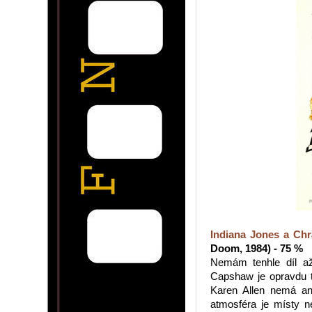
Indiana Jones a Ch
Doom, 1984) - 75 %
Nemám tenhle díl až
Capshaw je opravdu ta
Karen Allen nemá ani
atmosféra je místy n