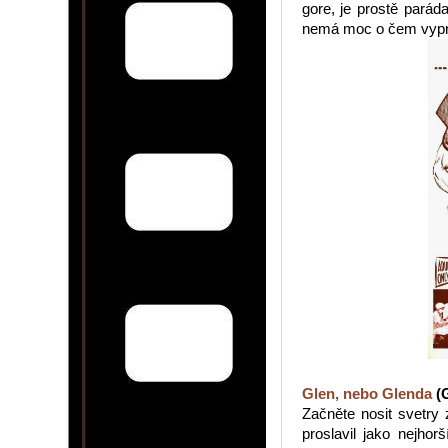
gore, je prostě parád
nemá moc o čem vyprá
Glen, nebo Glenda
(G
Začněte nosit svetry
proslavil jako nejhor