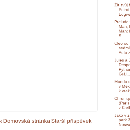
Žít svůj 
Poirot
Edgwa
Prelude:
Man, 
Man: 
S...
Cléo od 
sedmi
Auto z
Jules a 
Despe
Pytho
Grál,..
Mondo c
v Mex
k vraž
Chroniq
(Paris
z Kari
Jako v z
k
Domovská stránka
Starší příspěvek
park 3
Nesvat