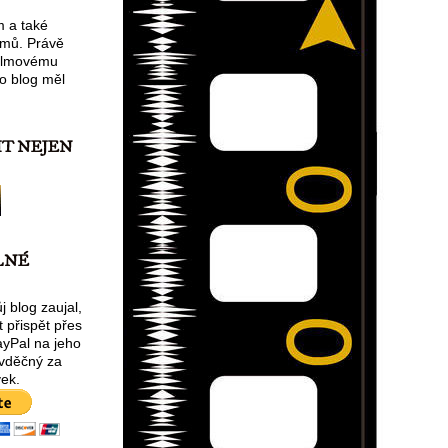
m a také
lmů. Právě
filmovému
o blog měl
IT NEJEN
LNÉ
 blog zaujal,
 přispět přes
ayPal na jeho
 vděčný za
ek.