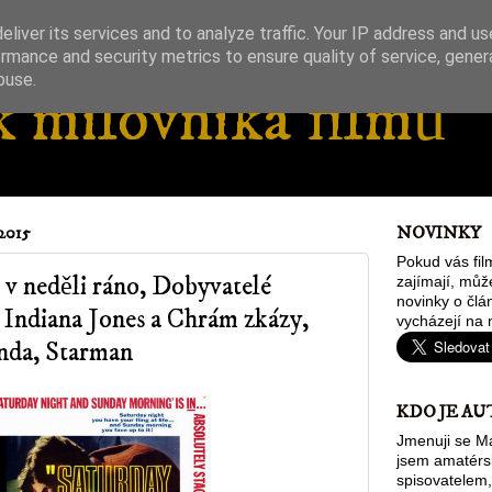
liver its services and to analyze traffic. Your IP address and u
rmance and security metrics to ensure quality of service, gene
buse.
 milovníka filmů
2015
NOVINKY
Pokud vás fil
 v neděli ráno, Dobyvatelé
zajímají, můž
novinky o člán
 Indiana Jones a Chrám zkázy,
vycházejí na 
nda, Starman
KDO JE AU
Jmenuji se Ma
jsem amatér
spisovatelem,