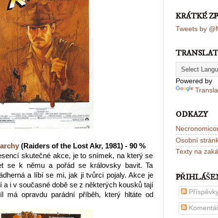
KRÁTKÉ Z
Tweets by @M
TRANSLA
Powered by
Transla
ODKAZY
Necronomico
Osobní strán
 archy
(Raiders of the Lost Akr, 1981) - 90 %
Texty na zak
 esencí skutečné akce, je to snímek, na který se
et se k němu a pořád se královsky bavit. Ta
dherná a líbí se mi, jak ji tvůrci pojaly. Akce je
PŘIHLÁŠE
 a i v současné době se z některých kousků tají
Příspěvk
íl má opravdu parádní příběh, který hltáte od
Komentá