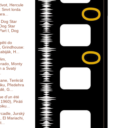
život, Hercule
: Smrt lorda
ra...
 Dog Star
Dog Star
Part I, Dog
pěti do
, Grindhouse:
abiják, H...
Jim,
rado, Monty
n a Svatý
.
ane, Tenkrát
iku, Předehra
dě, G...
ue d'un été
 1960), Piráti
biku...
rcadle, Jurský
, El Mariachi,
...