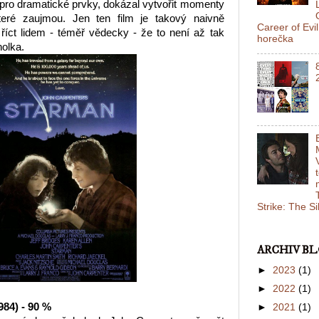
pro dramatické prvky, dokázal vytvořit momenty
teré zaujmou. Jen ten film je takový naivně
Career of Evi
říct lidem - téměř vědecky - že to není až tak
horečka
holka.
Strike: The S
ARCHIV B
►
2023
(1)
►
2022
(1)
84) - 90 %
►
2021
(1)