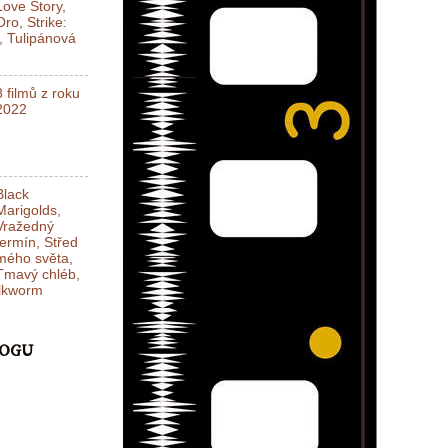
Love Story,
Oro, Strike:
l, Tulipánová
8 filmů z roku
2022
Black
Marigolds,
Vražedný
termín, Střed
mého světa,
Tmavý chléb,
ilkworm
LOGU