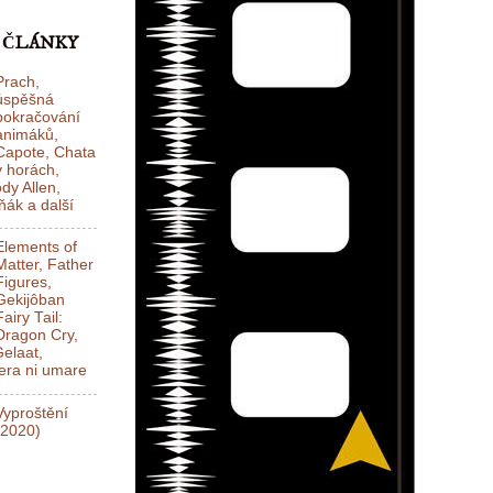
 ČLÁNKY
Prach,
úspěšná
pokračování
animáků,
Capote, Chata
v horách,
dy Allen,
ák a další
Elements of
Matter, Father
Figures,
Gekijôban
Fairy Tail:
Dragon Cry,
elaat,
ra ni umare
Vyproštění
(2020)