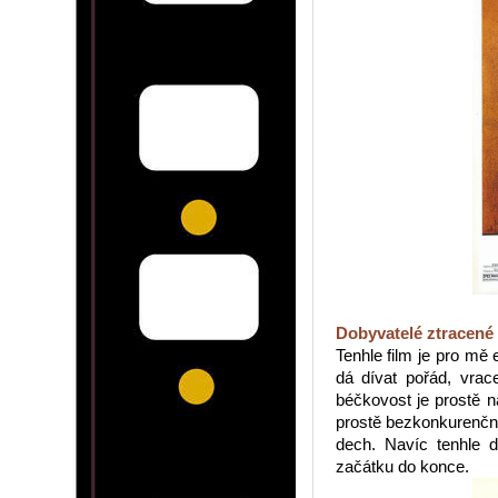
Dobyvatelé ztracené
Tenhle film je pro mě
dá dívat pořád, vrac
béčkovost je prostě ná
prostě bezkonkurenční
dech. Navíc tenhle d
začátku do konce.