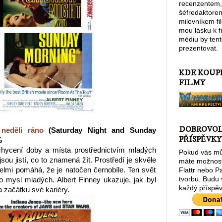
recenzentem,
šéfredaktore
milovníkem fi
mou lásku k 
médiu by tent
prezentovat.
KDE KOUP
FILMY
DOBROVO
neděli ráno
(Saturday Night and Sunday
PŘÍSPĚVKY
%
hycení doby a místa prostřednictvím mladých
Pokud vás můj
nejsou jistí, co to znamená žít. Prostředí je skvěle
máte možnost
elmi pomáhá, že je natočen černobíle. Ten svět
Flattr nebo P
tvorbu. Budu
ko mysl mladých. Albert Finney ukazuje, jak byl
každý příspěv
začátku své kariéry.