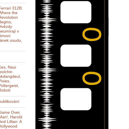
Ferrari 312B:
Where the
Revolution
Begins,
Hvězdy
neumírají v
Démoni
ánek osudu,
Kes, Naui
jeolchin
akdangdeul,
Pixies,
Poltergeist,
Roboti
ublikování
Game Over,
Man!, Harold
And Lillian: A
Hollywood