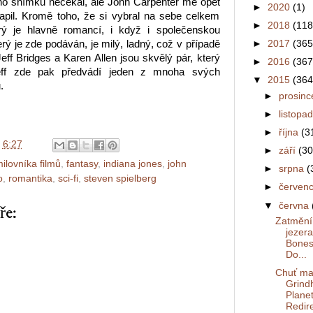
ho snímku nečekal, ale John Carpenter mě opět
►
2020
(1)
apil. Kromě toho, že si vybral na sebe celkem
►
2018
(118
rý je hlavně romancí, i když i společenskou
►
2017
(365
terý je zde podáván, je milý, ladný, což v případě
eff Bridges a Karen Allen jsou skvělý pár, který
►
2016
(367
Jeff zde pak předvádí jeden z mnoha svých
▼
2015
(364
.
►
prosin
►
listopa
►
října
(3
v
6:27
►
září
(30
milovníka filmů
,
fantasy
,
indiana jones
,
john
►
srpna
(
o
,
romantika
,
sci-fi
,
steven spielberg
►
červen
▼
června
ře:
Zatmění
jezera
Bones
Do...
Chuť ma
Grind
Planet
Redire