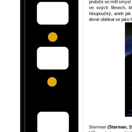
protože on měl smysl 
ve svých filmech, k
hloupoučký, aneb jak 
divné oblékat se jako 
Starman
(Starman, 19