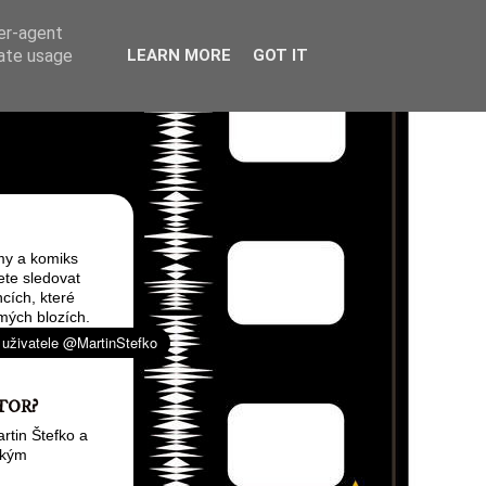
ser-agent
rate usage
LEARN MORE
GOT IT
my a komiks
ete sledovat
cích, které
mých blozích.
TOR?
rtin Štefko a
ským