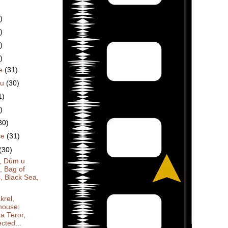
)
)
)
)
ce
(31)
du
(30)
1)
)
30)
ce
(31)
(30)
, Dům u
, Bag of
, Black Sea,
krel,
house:
a Teror,
cted...