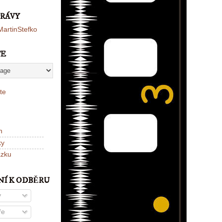
PRÁVY
artinStefko
TE
te
n
ky
ázku
NÍ K ODBĚRU
y
ře