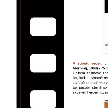
V sobotu večer, v 
Morning, 1960) - 75 
Celkem zajímavé zac
lidí, kteří si vlastně 
ztvárněno a snímku v
tak působí, stejně ja
skvělým hercem už na 