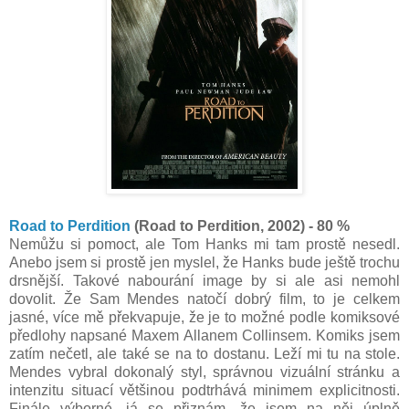
Road to Perdition
(Road to Perdition, 2002) - 80 %
Nemůžu si pomoct, ale Tom Hanks mi tam prostě nesedl.
Anebo jsem si prostě jen myslel, že Hanks bude ještě trochu
drsnější. Takové nabourání image by si ale asi nemohl
dovolit. Že Sam Mendes natočí dobrý film, to je celkem
jasné, více mě překvapuje, že je to možné podle komiksové
předlohy napsané Maxem Allanem Collinsem. Komiks jsem
zatím nečetl, ale také se na to dostanu. Leží mi tu na stole.
Mendes vybral dokonalý styl, správnou vizuální stránku a
intenzitu situací většinou podtrhává minimem explicitnosti.
Finále výborné, já se přiznám, že jsem na něj úplně