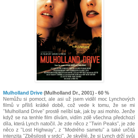
Mulholland Drive
(Mulholland Dr., 2001) - 60 %
Nemůžu si pomoct, ale asi už jsem viděl moc Lynchových
filmů v příliš krátké době, což vede k tomu, že se mi
"Mulholland Drive" prostě nelíbí tak, jak by asi mohlo. Jenže
když se na tenhle film dívám, vidím zdě všechna předchozí
díla, která Lynch natočil. Je zde něco z "Twin Peaks", je zde
něco z "Lost Highway", z "Modrého sametu" a také určitá
intenzita "Zběsilosti v srdci". Je skvělé, že si Lynch drží svůj