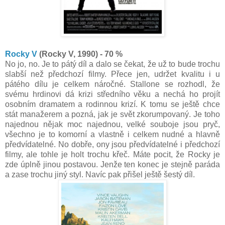
Rocky V
(Rocky V, 1990) - 70 %
No jo, no. Je to pátý díl a dalo se čekat, že už to bude trochu
slabší než předchozí filmy. Přece jen, udržet kvalitu i u
pátého dílu je celkem náročné. Stallone se rozhodl, že
svému hrdinovi dá krizi středního věku a nechá ho projít
osobním dramatem a rodinnou krizí. K tomu se ještě chce
stát manažerem a pozná, jak je svět zkorumpovaný. Je toho
najednou nějak moc najednou, velké souboje jsou pryč,
všechno je to komorní a vlastně i celkem nudné a hlavně
předvídatelné. No dobře, ony jsou předvídatelné i předchozí
filmy, ale tohle je holt trochu křeč. Máte pocit, že Rocky je
zde úplně jinou postavou. Jenže ten konec je stejně paráda
a zase trochu jiný styl. Navíc pak přišel ještě šestý díl.