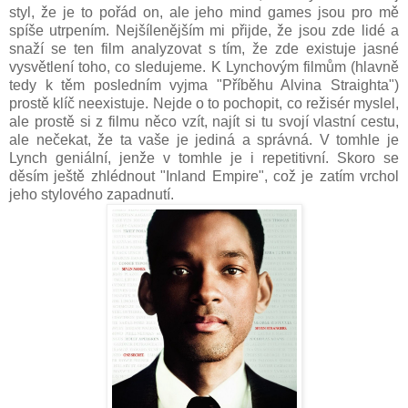
styl, že je to pořád on, ale jeho mind games jsou pro mě
spíše utrpením. Nejšílenějším mi přijde, že jsou zde lidé a
snaží se ten film analyzovat s tím, že zde existuje jasné
vysvětlení toho, co sledujeme. K Lynchovým filmům (hlavně
tedy k těm posledním vyjma "Příběhu Alvina Straighta")
prostě klíč neexistuje. Nejde o to pochopit, co režisér myslel,
ale prostě si z filmu něco vzít, najít si tu svojí vlastní cestu,
ale nečekat, že ta vaše je jediná a správná. V tomhle je
Lynch geniální, jenže v tomhle je i repetitivní. Skoro se
děsím ještě zhlédnout "Inland Empire", což je zatím vrchol
jeho stylového zapadnutí.