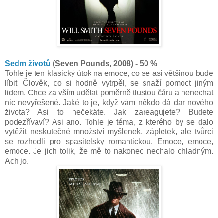
Sedm životů
(Seven Pounds, 2008) - 50 %
Tohle je ten klasický útok na emoce, co se asi většinou bude
líbit. Člověk, co si hodně vytrpěl, se snaží pomoct jiným
lidem. Chce za vším udělat poměrně tlustou čáru a nenechat
nic nevyřešené. Jaké to je, když vám někdo dá dar nového
života? Asi to nečekáte. Jak zareagujete? Budete
podezřívaví? Asi ano. Tohle je téma, z kterého by se dalo
vytěžit neskutečné množství myšlenek, zápletek, ale tvůrci
se rozhodli pro spasitelsky romantickou. Emoce, emoce,
emoce. Je jich tolik, že mě to nakonec nechalo chladným.
Ach jo.