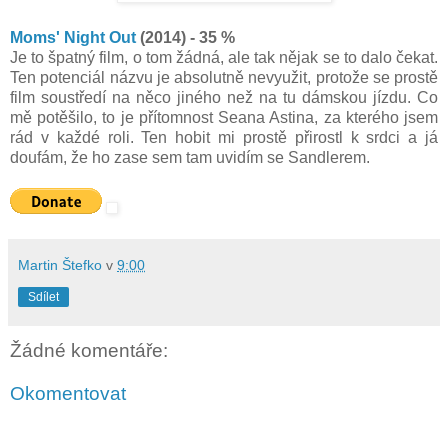
Moms' Night Out
(2014) - 35 %
Je to špatný film, o tom žádná, ale tak nějak se to dalo čekat.
Ten potenciál názvu je absolutně nevyužit, protože se prostě
film soustředí na něco jiného než na tu dámskou jízdu. Co
mě potěšilo, to je přítomnost Seana Astina, za kterého jsem
rád v každé roli. Ten hobit mi prostě přirostl k srdci a já
doufám, že ho zase sem tam uvidím se Sandlerem.
Martin Štefko
v
9:00
Sdílet
Žádné komentáře:
Okomentovat