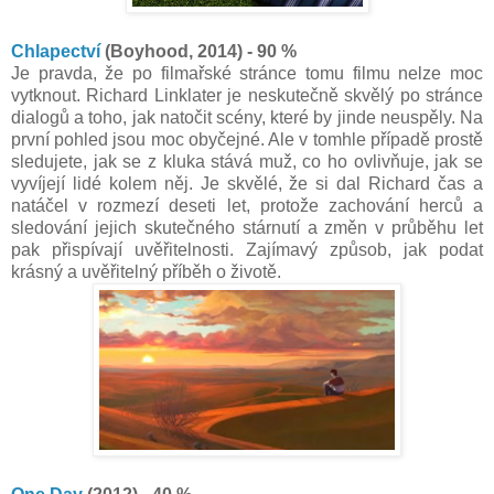
Chlapectví
(Boyhood, 2014) - 90 %
Je pravda, že po filmařské stránce tomu filmu nelze moc
vytknout. Richard Linklater je neskutečně skvělý po stránce
dialogů a toho, jak natočit scény, které by jinde neuspěly. Na
první pohled jsou moc obyčejné. Ale v tomhle případě prostě
sledujete, jak se z kluka stává muž, co ho ovlivňuje, jak se
vyvíjejí lidé kolem něj. Je skvělé, že si dal Richard čas a
natáčel v rozmezí deseti let, protože zachování herců a
sledování jejich skutečného stárnutí a změn v průběhu let
pak přispívají uvěřitelnosti. Zajímavý způsob, jak podat
krásný a uvěřitelný příběh o životě.