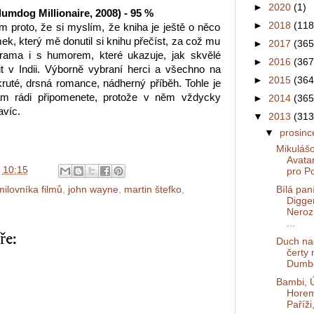
►
2020
(1)
umdog Millionaire, 2008) - 95 %
►
2018
(118
proto, že si myslím, že kniha je ještě o něco
ímek, který mě donutil si knihu přečíst, za což mu
►
2017
(365
drama i s humorem, které ukazuje, jak skvělé
►
2016
(367
it v Indii. Výborně vybraní herci a všechno na
►
2015
(364
ruté, drsná romance, nádherný příběh. Tohle je
tam rádi připomenete, protože v něm vždycky
►
2014
(365
avíc.
▼
2013
(313
▼
prosin
Mikulášo
Avatar
v
10:15
pro Po
milovníka filmů
,
john wayne
,
martin štefko
,
Bílá pan
Digge
Neroz
...
ře:
Duch nad
čerty 
Dumbo
Bambi, 
Hore
Paříži,