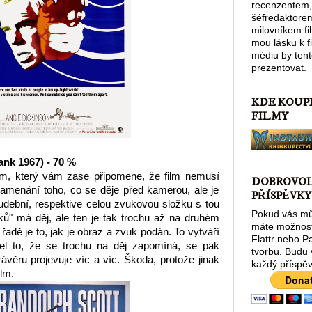
recenzentem,
šéfredaktore
milovníkem fi
mou lásku k 
médiu by tent
prezentovat.
KDE KOUP
FILMY
ank 1967) - 70 %
ilm, který vám zase připomene, že film nemusí
DOBROVO
namenání toho, co se děje před kamerou, ale je
PŘÍSPĚVKY
udební, respektive celou zvukovou složku s tou
Pokud vás můj
ků" má děj, ale ten je tak trochu až na druhém
máte možnost
 řadě je to, jak je obraz a zvuk podán. To vytváří
Flattr nebo P
el to, že se trochu na děj zapomíná, se pak
tvorbu. Budu
věru projevuje víc a víc. Škoda, protože jinak
každý příspěv
ilm.