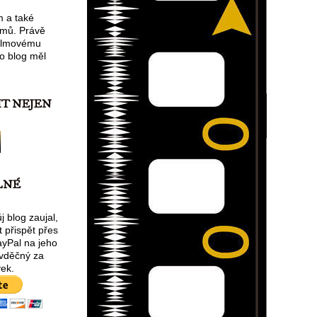
m a také
lmů. Právě
filmovému
o blog měl
IT NEJEN
LNÉ
 blog zaujal,
 přispět přes
ayPal na jeho
 vděčný za
ek.