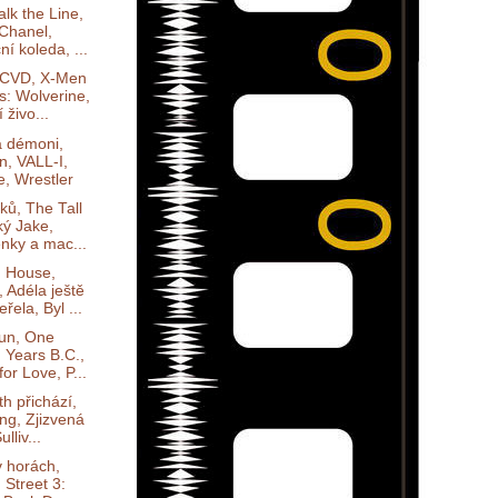
lk the Line,
Chanel,
í koleda, ...
JCVD, X-Men
s: Wolverine,
 živo...
a démoni,
n, VALL-I,
e, Wrestler
ků, The Tall
ký Jake,
nky a mac...
 House,
 Adéla ještě
řela, Byl ...
un, One
n Years B.C.,
or Love, P...
h přichází,
ng, Zjizvená
ulliv...
v horách,
 Street 3: