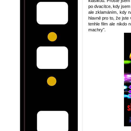
klasikou. Prostě jsem
po dvacítce, kdy jsem 
ale zklamáním, kdy n
hlavně pro to, že jste 
tenhle film ale nikd
machry".