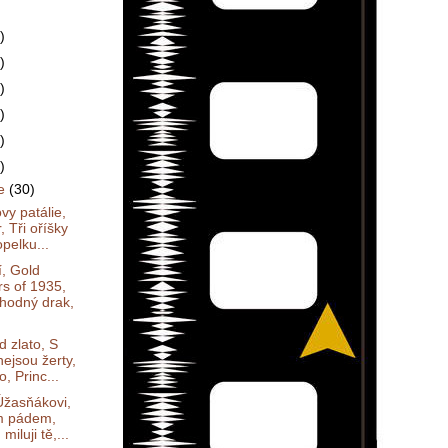
)
)
)
)
)
)
ce
(30)
vy patálie,
, Tři oříšky
pelku...
í, Gold
rs of 1935,
hodný drak,
 zlato, S
nejsou žerty,
, Princ...
Úžasňákovi,
m pádem,
 miluji tě,...