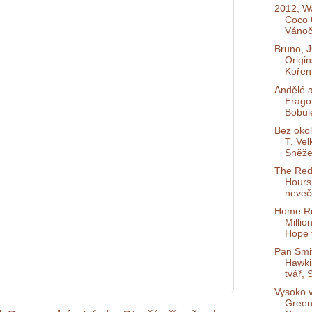
2012, Wa
Coco 
Vánočn
Bruno, 
Origin
Koření
Andělé 
Erago
Bobul
Bez okol
T, Vel
Sněže
The Red
Hours,
neveče
Home R
Millio
Hope f
Pan Smit
Hawki
tvář, S
Vysoko 
Green