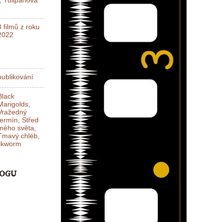
l, Tulipánová
8 filmů z roku
2022
ublikování
Black
Marigolds,
Vražedný
termín, Střed
mého světa,
Tmavý chléb,
ilkworm
LOGU