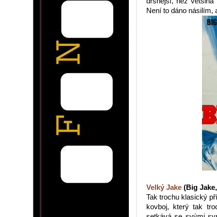
drsnější, než většin
Není to dáno násilím, 
Velký Jake
(Big Jake,
Tak trochu klasický p
kovboj, který tak tr
setkává se svými syn