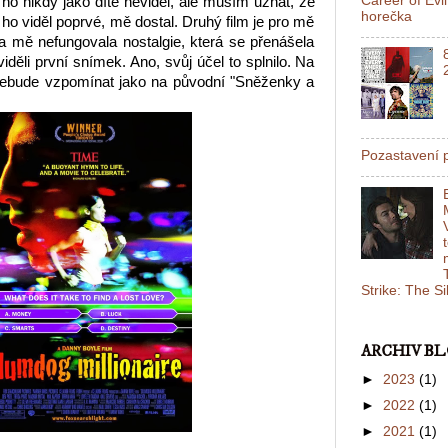
Career of Evi
 ho nikdy jako dítě neviděl, ale musím uznat, že
horečka
ho viděl poprvé, mě dostal. Druhý film je pro mě
a mě nefungovala nostalgie, která se přenášela
viděli první snímek. Ano, svůj účel to splnilo. Na
o nebude vzpomínat jako na původní "Sněženky a
Pozastavení p
Strike: The S
ARCHIV B
►
2023
(1)
►
2022
(1)
►
2021
(1)