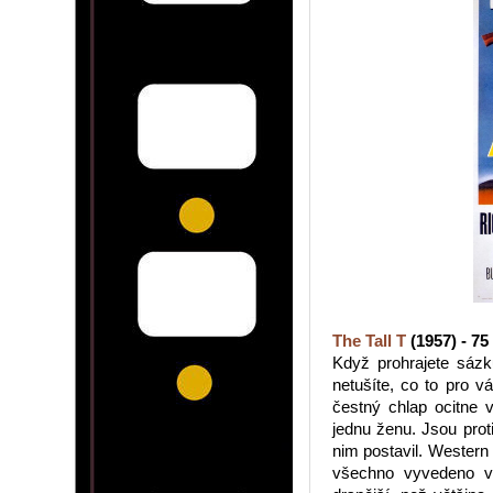
The Tall T
(1957) - 75
Když prohrajete sázku
netušíte, co to pro 
čestný chlap ocitne v
jednu ženu. Jsou prot
nim postavil. Wester
všechno vyvedeno v