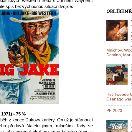
a klasických westernů třeba s Johnem Waynem.
ale spíš bezvýchodnou situací dvojice.
OBLÍBENÉ
Mnichov, Woo
Domino, Mariň
Het Tweede G
Osanago ware
PF 2023
 1971) - 75 %
říběh z konce Dukovy kariéry. On už je stárnoucí
ochu předává štafetu jiným, mladším. Tady se
y, aby vykonal úkol pro svou bývalou ženu a