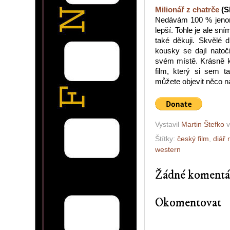
Milionář z chatrče
(Sl
Nedávám 100 % jenom 
lepší. Tohle je ale sn
také děkuji. Skvělé 
kousky se dají natoč
svém místě. Krásně k
film, který si sem 
můžete objevit něco n
Vystavil
Martin Štefko
Štítky:
český film
,
diář 
western
Žádné komentá
Okomentovat