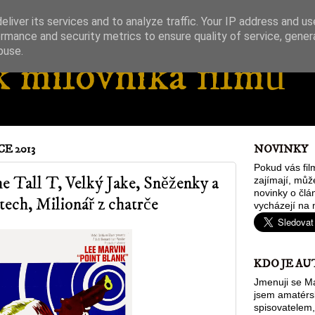
liver its services and to analyze traffic. Your IP address and u
rmance and security metrics to ensure quality of service, gene
buse.
 milovníka filmů
E 2013
NOVINKY
Pokud vás fil
e Tall T, Velký Jake, Sněženky a
zajímají, můž
novinky o člán
tech, Milionář z chatrče
vycházejí na 
KDO JE AU
Jmenuji se Ma
jsem amatér
spisovatelem,