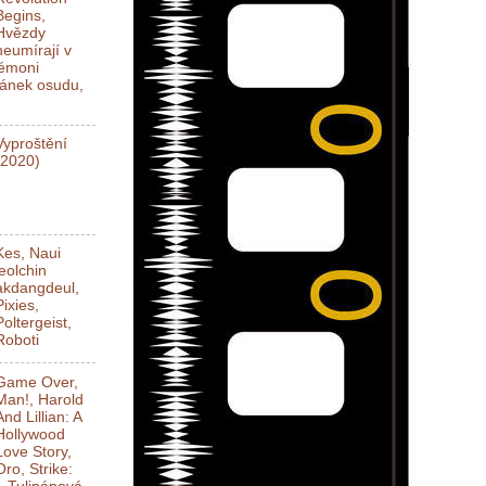
Begins,
Hvězdy
neumírají v
Démoni
ánek osudu,
Vyproštění
(2020)
Kes, Naui
jeolchin
akdangdeul,
Pixies,
Poltergeist,
Roboti
Game Over,
Man!, Harold
And Lillian: A
Hollywood
Love Story,
Oro, Strike: