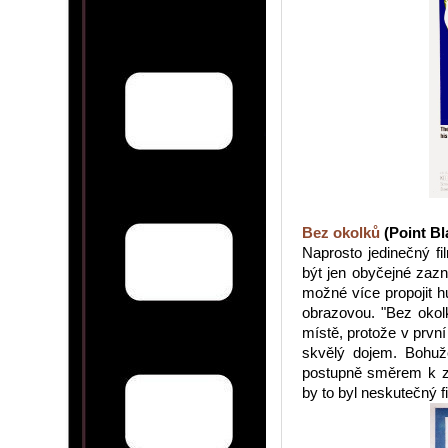
Bez okolků
(Point Bl
Naprosto jedinečný f
být jen obyčejné zaz
možné více propojit h
obrazovou. "Bez okol
místě, protože v první
skvělý dojem. Bohuž
postupně směrem k zá
by to byl neskutečný f