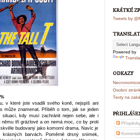
KRÁTKÉ Z
Tweets by @M
TRANSLA
Powered by
Transla
ODKAZY
Necronomico
Osobní strán
 %
Texty na zak
, v které jste vsadili svého koně, nejspíš ani
vás může znamenat. Příběh o tom, jak se jeden
PŘIHLÁŠE
 situaci, kdy musí zachránit nejen sebe, ale i
i němu tři grázlové a on nemá moc, co by proti
Příspěvk
n skvěle budovaný jako komorní drama. Navíc je
Komentá
 krásných barvách. Poměrně drsný snímek,