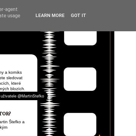
ser-agent
rate usage
LEARN MORE
GOT IT
my a komiks
ete sledovat
cích, které
mých blozích.
TOR?
rtin Štefko a
ským