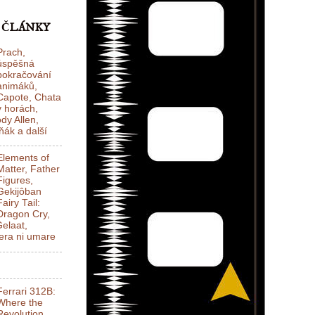
 ČLÁNKY
Prach,
úspěšná
pokračování
animáků,
Capote, Chata
v horách,
dy Allen,
ák a další
Elements of
Matter, Father
Figures,
Gekijôban
Fairy Tail:
Dragon Cry,
elaat,
ra ni umare
Ferrari 312B:
Where the
Revolution