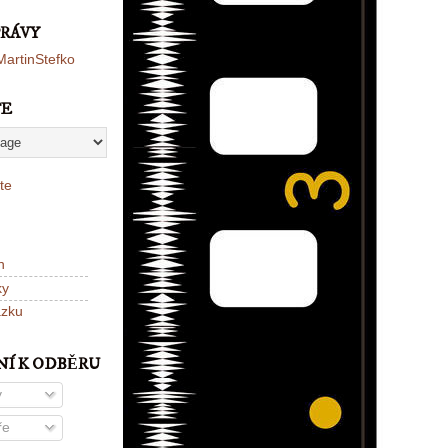
PRÁVY
artinStefko
TE
te
n
ky
ázku
NÍ K ODBĚRU
y
ře