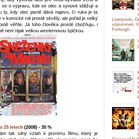
ná se o výpravu, kde se otec a synové sbližují a
 ty, kdy otec jasně dává najevo, čí ruka je ta
e v komické roli prostě skvělý, ale pořád je velký
Liverpoolu, 
vzpomínek, V
stě věříte. Já toho člověka prostě zbožňuju, i
Furlough
ě není nijak velkou westernovou špičkou.
o 25 letech
(2008) - 35 %
m tak silný vztah k prvnímu filmu, který je