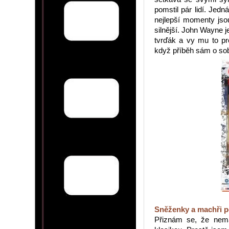
pomstil pár lidí. Jed
nejlepší momenty jsou
silnější. John Wayne j
tvrďák a vy mu to pro
když příběh sám o sob
Sněženky a machři p
Přiznám se, že nemá