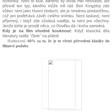
roztomilý. Není to kluk, kterého by divák měl nesnášet, ale
přesně ten typ, kterého může mít rád. Ben Kingsley zde
vůbec není jako hlavní zloduch, ale je smutnou postavičkou,
což jen podtrhává závěr celého snímku. Není laskavý, není
příjemný, i když zde zůstává naděje, ta není pro všechny.
Jenže tohle je prostě něco, co člověku dá i kniha samotná.
Kdy je na film vhodné kouknout:
Když klasická díla
literatury raději "čtete" na plátně.
Hodnocení:
60
% za to, že je to věrné převedení klasiky do
filmové podoby