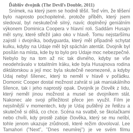
Ďáblův dvojník (The Devil's Double, 2011
)
Snímek, na který jsem se hodně těšil. Teď vím, že těšení
bylo naprosto pochopitelné, protože příběh, který jsem
sledoval, byl neskutečně silný, navíc doplněný geniálním
výkonem Dominica Coopera v hlavní roli. Saddám Husajn
měl syny, které střežil jako oko v hlavě. Tomu nejstaršímu
zajistil i dvojníka, bodyguarda, který měl případně schytat
kulku, kdyby na Udaje měl být spáchán atentát. Dvojník byl
posílán na místa, kde by to bylo pro Udaje moc nebezpečné.
Nebylo by na tom až nic tak divného, kdyby se vše
neodehrávalo v totalitním Iráku, kde byla Husajnova rodina
diktátorskou a její moc byla skutečně neomezené, a kdyby
Udaj nebyl šílenec, který to neměl v hlavě v pořádku.
Domonic Cooper dostal možnost zahrát si jak maniakálního
šílence, tak i jeho naprostý opak. Dvojník je člověk z lidu,
který neměl jinou možnost a musel se dvojníkem stát.
Nakonec ale svoji příležitost přece jen využil. Film je
nejsilnější v momentech, kdy je Udaj puštěný ze řetězu a
skutečně si dělá, co chce. Scéna na svatbě, se školačkami
nebo chvíli, kdy prostě zabije člověka, který se mu nelíbí,
tohle jenom ukazuje zrůdnosti, které režim dovoloval. Lee
Tamahori ("Next", "Dnes neumírej") je ve svém filmu