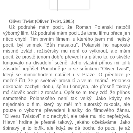
Oliver Twist (Oliver Twist,
2005)
Už podruhé mám pocit, že Roman Polanski natočil
výborný film. Už podruhé mám pocit, že tomu filmu přece jen
něco chybí. Tím prvním filmem, u kterého jsem měl nejistý
pocit, byl snímek "Bůh masakru". Polanski ho naprosto
mistrně zvládl, režisérsky mu není co vytknout, ale mám
pocit, že prostě jenom dobře převedl na plátno to, co skvěle
fungovalo na divadelní scéně. Jeho vlastní přínos mi tolik
zásadní nepřišel. Podobně je to se snímkem "Oliver Twist",
který se mimochodem natáčel i v Praze. O předloze je
možné říct, že je světově proslulá a velmi známá. Polanski
dokonale zachytil dobu, špínu Londýna, ale přesně takový
má člověk pocit i z románu. Opět se mi tedy zdá, že přínos
samotného Polanského není tak velký. Jako kdyby se
nejednalo o film, který by měl mít autorský rukopis, ale
pouze o výborné převedení klasiky do filmového žánru.
"Oliveru Twistovi" nic nechybí, ale také mu nic nepřebývá.
Hlavní hrdina je přesně takový, jakého očekáváme. Jako
špinavý je to lotřík, ale když se dá trochu do pucu, je až