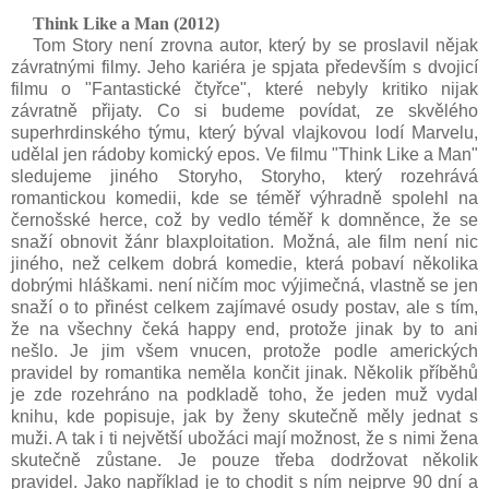
Think Like a Man (2012
)
Tom Story není zrovna autor, který by se proslavil nějak
závratnými filmy. Jeho kariéra je spjata především s dvojicí
filmu o "Fantastické čtyřce", které nebyly kritiko nijak
závratně přijaty. Co si budeme povídat, ze skvělého
superhrdinského týmu, který býval vlajkovou lodí Marvelu,
udělal jen rádoby komický epos. Ve filmu "Think Like a Man"
sledujeme jiného Storyho, Storyho, který rozehrává
romantickou komedii, kde se téměř výhradně spolehl na
černošské herce, což by vedlo téměř k domněnce, že se
snaží obnovit žánr blaxploitation. Možná, ale film není nic
jiného, než celkem dobrá komedie, která pobaví několika
dobrými hláškami. není ničím moc výjimečná, vlastně se jen
snaží o to přinést celkem zajímavé osudy postav, ale s tím,
že na všechny čeká happy end, protože jinak by to ani
nešlo. Je jim všem vnucen, protože podle amerických
pravidel by romantika neměla končit jinak. Několik příběhů
je zde rozehráno na podkladě toho, že jeden muž vydal
knihu, kde popisuje, jak by ženy skutečně měly jednat s
muži. A tak i ti největší ubožáci mají možnost, že s nimi žena
skutečně zůstane. Je pouze třeba dodržovat několik
pravidel. Jako například je to chodit s ním nejprve 90 dní a