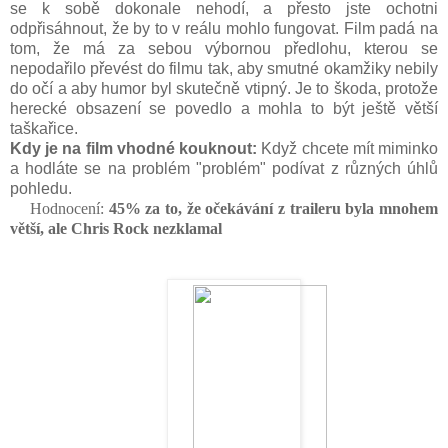
se k sobě dokonale nehodí, a přesto jste ochotni
odpřisáhnout, že by to v reálu mohlo fungovat. Film padá na
tom, že má za sebou výbornou předlohu, kterou se
nepodařilo převést do filmu tak, aby smutné okamžiky nebily
do očí a aby humor byl skutečně vtipný. Je to škoda, protože
herecké obsazení se povedlo a mohla to být ještě větší
taškařice.
Kdy je na film vhodné kouknout:
Když chcete mít miminko
a hodláte se na problém "problém" podívat z různých úhlů
pohledu.
Hodnocení:
45
% za to, že očekávání z traileru byla mnohem
větší, ale Chris Rock nezklamal