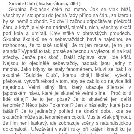
Suicide Club (Jisatsu sâkuru, 2001
)
Skupina školaček čeká na metro. Jak se vlak blíží,
všechny si stoupnou do jedná řady přímo na čáru, za kterou
by se nemělo chodit. Po chvíli začnou odpočítávat, překročí
čáru, a když je vlak na nádraží, téměř u nich, všechny skočí
pod kola a umírají. Krev stříká v obrovských proudech.
Skupina školáků se o sebevraždách baví a najednou se
rozhodnou, že to také udělají. Je to jen recese, je to jen
sranda? Vypadá to tak, prostě se hecnou a vylezou si na kraj
střechy. Jenže pak skočí. Další záplava krve, lidé křičí.
Nejsou to ojedinělé sebevraždy, naopak jsou jedny z
mnoha. Jako kdyby se staly fenoménem. Mluví se pak i o
skupině "Suicide Club", kterou chtějí školáci vytvořit,
překovat, vytvořit rekord v tom, aby se zabilo co nejvíce lidí
najednou. Velmi silný film, který ukazuje šílenství v
japonském hávu, které je skutečně velmi silné. Proč to ti
lidé dělají? Je to jen póza? Je to skutečně jen další
fenomén? Něco jako Pokémoni? Jen s následky, které jsou
fatální? Je to jedinečný pohled na dnešní dobu, kde se
skutečně může stát fenoménem cokoli. Musíte však přijmout,
že film není laskavý, ale zobrazuje scény s naturalistickou
dokonalostí. Uřezávání vlastní ruky při krájení knedlíku je