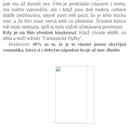
pak mu až dovolit sex. Film je prokládán citacemi z knihy,
má svého vypravěče, ale i když jsou dvě hodiny celkem
dobře zrežírovány, stejně jsem měl pocit, že je toho trochu
moc a že film zase nemá tolik co předvést. Šťastné konce
mě nijak nedojaly, spíš to byla vážně očekávaná povinnost.
Kdy je na film vhodné kouknout:
Když chcete vědět, co
dělá a tvoří režisér "Fantastické čtyřky".
Hodnocení:
40
% za to, že je to vlastně jenom obyčejná
romantika, která si s dobrým nápadem hraje až moc dlouho