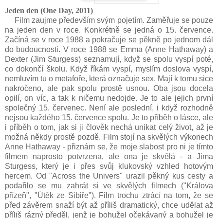
Jeden den (One Day,
2011)
Film zaujme především svým pojetím. Zaměřuje se pouze
na jeden den v roce. Konkrétně se jedná o 15. července.
Začíná se v roce 1988 a pokračuje se pěkně po jednom dál
do budoucnosti. V roce 1988 se Emma (Anne Hathaway) a
Dexter (Jim Sturgess) seznamují, když se spolu vyspí poté,
co dokončí školu. Když říkám vyspí, myslím doslova vyspí,
nemluvím tu o metafoře, která označuje sex. Mají k tomu sice
nakročeno, ale pak spolu prostě usnou. Oba jsou docela
opilí, on víc, a tak k ničemu nedojde. Je to ale jejich první
společný 15. červenec. Není ale poslední, i když rozhodně
nejsou každého 15. července spolu. Je to příběh o lásce, ale
i příběh o tom, jak si ji člověk nechá unikat celý život, až je
možná někdy prostě pozdě. Film stojí na skvělých výkonech
Anne Hathaway - přiznám se, že moje slabost pro ni je tímto
filmem naprosto potvrzena, ale ona je skvělá - a Jima
Sturgess, který je i přes svůj klukovský vzhled hotovým
hercem. Od "Across the Univers" urazil pěkný kus cesty a
podařilo se mu zahrát si ve skvělých filmech ("Králova
přízeň", "Útěk ze Sibiře"). Film trochu ztrácí na tom, že se
před závěrem snaží být až příliš dramatický, chce udělat až
příliš rázný předěl, jenž je bohužel očekávaný a bohužel je