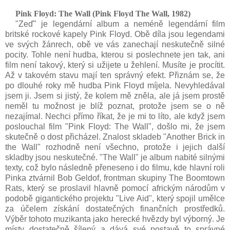
Pink Floyd: The Wall (Pink Floyd The Wall, 1982
)
"Zeď" je legendární album a neméně legendární film
britské rockové kapely Pink Floyd. Obě díla jsou legendami
ve svých žánrech, obě ve vás zanechají neskutečně silné
pocity. Tohle není hudba, kterou si poslechnete jen tak, ani
film není takový, který si užijete u žehlení. Musíte je procítit.
Až v takovém stavu mají ten správný efekt. Přiznám se, že
po dlouhé roky mě hudba Pink Floyd míjela. Nevyhledával
jsem ji. Jsem si jistý, že kolem mě zněla, ale já jsem prostě
neměl tu možnost je blíž poznat, protože jsem se o ně
nezajímal. Nechci přímo říkat, že je mi to líto, ale když jsem
poslouchal film "Pink Floyd: The Wall", došlo mi, že jsem
skutečně o dost přicházel. Znalost skladeb "Another Brick in
the Wall" rozhodně není všechno, protože i jejich další
skladby jsou neskutečné. "The Wall" je album nabité silnými
texty, což bylo následně přeneseno i do filmu, kde hlavní roli
Pinka ztvárnil Bob Geldof, frontman skupiny The Boomtown
Rats, který se proslavil hlavně pomocí africkým národům v
podobě gigantického projektu "Live Aid", který spojil umělce
za účelem získání dostatečných finančních prostředků.
Výběr tohoto muzikanta jako herecké hvězdy byl výborný. Je
místy dostatečně šílený a dává své postavě to správné