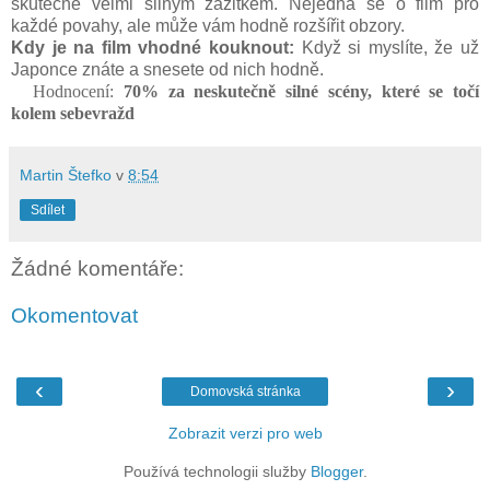
skutečně velmi silným zážitkem. Nejedná se o film pro
každé povahy, ale může vám hodně rozšířit obzory.
Kdy je na film vhodné kouknout:
Když si myslíte, že už
Japonce znáte a snesete od nich hodně.
Hodnocení:
70
% za neskutečně silné scény, které se točí
kolem sebevražd
Martin Štefko
v
8:54
Sdílet
Žádné komentáře:
Okomentovat
‹
›
Domovská stránka
Zobrazit verzi pro web
Používá technologii služby
Blogger
.