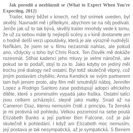
Jak porodit a nezbláznit se (What to Expect When You're
Expecting,
2012)
Trailer, který běžel v kinech, než byl snímek uveden, byl
skvělý. Navnadil mě i přítelkyni, abychom se na něj podívali.
Jenže jak už to tak bývá, skvělý trailer mnohdy vede k tomu,
že už za sebou máte ty nejlepší scény a v kině dostanete jen
o hodně delší verzi upoutávky, která je ale výrazně nudnější.
Neříkám, že jsem se u filmu nezasmál nahlas, ale pokud
ano, vždycky u toho byl Chris Rock. Ten člověk mě dokáže
rozesmát. Stíhat kadenci jeho mluvy je velmi náročné, ale
pokud se to podaří, stojí to za to. Jako kdyby on jediný měl
trochu jiné dialogy než ostatní. Byl totiž skutečně vtipný, což
jiným postavám chybělo, Anna Kendrick se svým partnerem
tam byli jenom proto, aby film měl smutnější náboj, Jennifer
Lopez a Rodrigo Santoro zase podstupují adopci afrického
dítěte, které s prominutím vypadá jako fraška. Ostatní tatíci
jsou celkem ucházející, stejně jako matky. Snad až na
Cameron Diaz, kterou nemusím čistě z principu. Ta ženská
je mi protivná od pohledu. Velkou pozornost na sebe poutá
Elizabeth Banks a její partner Ben Falcone, což je pár
skutečně k pohledání. I když ani Elizabeth moc nemusím,
její postava je tak nesympatická, až je sympatická. S Benem